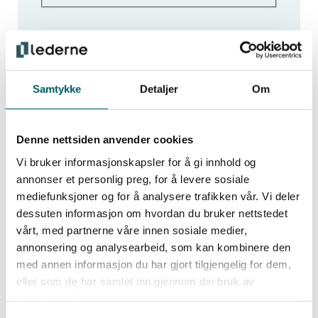
Samtykke
Detaljer
Om
Få de siste ledelsesnyhetene
Denne nettsiden anvender cookies
Vi bruker informasjonskapsler for å gi innhold og
annonser et personlig preg, for å levere sosiale
Hold deg oppdatert med de viktigste nyhetene
mediefunksjoner og for å analysere trafikken vår. Vi deler
og innsiktene for moderne ledelse. Meld deg
dessuten informasjon om hvordan du bruker nettstedet
på vårt nyhetsbrev og få tips, råd og
vårt, med partnerne våre innen sosiale medier,
inspirasjon som styrker deg i rollen som
annonsering og analysearbeid, som kan kombinere den
med annen informasjon du har gjort tilgjengelig for dem,
leder.
eller som de har samlet inn gjennom din bruk av
tjenestene deres.