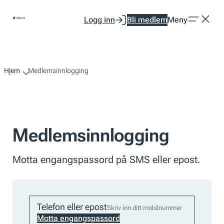
Hopp
Logg inn
Bli medlem
Meny
til
innhold
Hjem
Medlemsinnlogging
Medlemsinnlogging
Motta engangspassord på SMS eller epost.
Telefon eller epost
Motta engangspassord