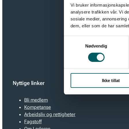
Vi bruker informasjonskapsler
analysere trafikken vår. Vi 
sosiale medier, annonsering 
Hold deg oppd
dem, eller som de har samlet
ledelse. Meld 
deg i rollen s
Samtykkevalg
Nødvendig
E-post
Ikke tillat
Nyttige linker
Bli medlem
Kompetanse
Arbeidsliv og rettigheter
Fagstoff
Om Lederne