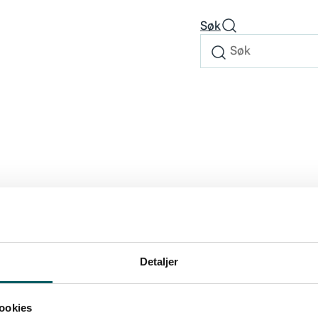
Søk
Søk
Søk
etter
Detaljer
ookies
te ledelsesnyhetene