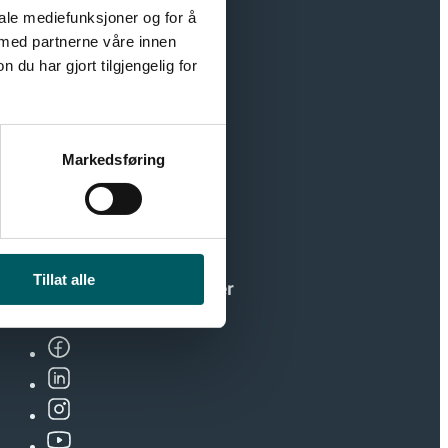
iale mediefunksjoner og for å
 med partnerne våre innen
u har gjort tilgjengelig for
r moderne
jon som styrker
Markedsføring
Meld deg på
Tillat alle
Følg oss på sosiale medier