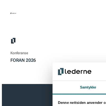
Hopp
til
innhold
Konferanse
FORAN 2026
Samtykke
Denne nettsiden anvender c
Få de sis