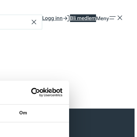
Logg inn
Bli medlem
Meny
Tilbakestill
Om