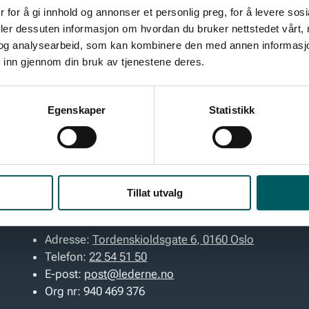
 for å gi innhold og annonser et personlig preg, for å levere sos
deler dessuten informasjon om hvordan du bruker nettstedet vårt,
og analysearbeid, som kan kombinere den med annen informasjon d
atert med de viktigste nyhetene og innsiktene fo
 inn gjennom din bruk av tjenestene deres.
deg på vårt nyhetsbrev og få tips, råd og inspiras
om leder.
Egenskaper
Statistikk
Tillat utvalg
Kontakt
Adresse:
Tordenskioldsgate 6, 0160 Oslo
Telefon:
22 54 51 50
E-post:
post@lederne.no
Org nr:
940 469 376