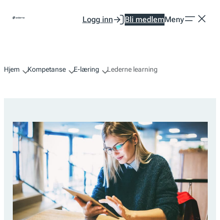
Hopp
Logg inn
Bli medlem
Meny
til
innhold
Hjem
Kompetanse
E-læring
Lederne learning