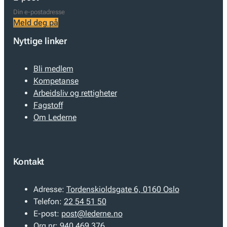
Meld deg på
Nyttige linker
Bli medlem
Kompetanse
Arbeidsliv og rettigheter
Fagstoff
Om Lederne
Kontakt
Adresse:
Tordenskioldsgate 6, 0160 Oslo
Telefon:
22 54 51 50
E-post:
post@lederne.no
Org nr:
940 469 376