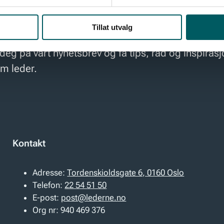
Tillat utvalg
atert med de viktigste nyhetene og innsiktene fo
deg på vårt nyhetsbrev og få tips, råd og inspiras
om leder.
Kontakt
Adresse:
Tordenskioldsgate 6, 0160 Oslo
Telefon:
22 54 51 50
E-post:
post@lederne.no
Org nr:
940 469 376