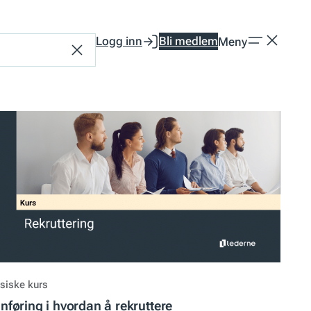
Logg inn
Bli medlem
Meny
Tilbakestill
siske kurs
nnføring i hvordan å rekruttere