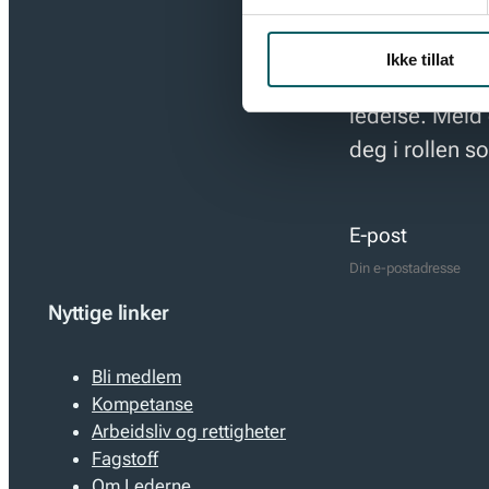
Ikke tillat
Hold deg oppd
ledelse. Meld 
deg i rollen s
E-post
Nyttige linker
Bli medlem
Kompetanse
Arbeidsliv og rettigheter
Fagstoff
Om Lederne