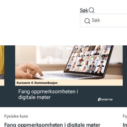
Søk
Søk
Søk
etter
Fysiske kurs
Fy
Fang oppmerksomheten i digitale møter
I