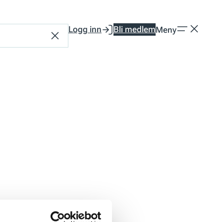
Logg inn
Bli medlem
Meny
Tilbakestill