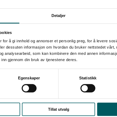
Politisk rådgiver
Liv Spjeld By
Detaljer
920 11 709
E-post
ookies
 for å gi innhold og annonser et personlig preg, for å levere sos
deler dessuten informasjon om hvordan du bruker nettstedet vårt,
og analysearbeid, som kan kombinere den med annen informasjon d
 inn gjennom din bruk av tjenestene deres.
te ledelsesnyhetene
Egenskaper
Statistikk
atert med de viktigste nyhetene og innsiktene fo
deg på vårt nyhetsbrev og få tips, råd og inspiras
om leder.
Tillat utvalg