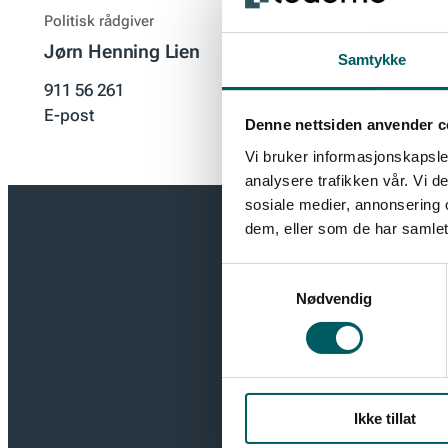
Politisk rådgiver
Jørn Henning Lien
Samtykke
911 56 261
E-post
Denne nettsiden anvender c
Vi bruker informasjonskapsler
analysere trafikken vår. Vi 
sosiale medier, annonsering 
dem, eller som de har samlet
Få de sis
Samtykkevalg
Nødvendig
Hold deg oppd
ledelse. Meld 
deg i rollen s
Ikke tillat