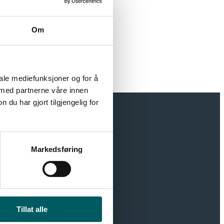
Om
iale mediefunksjoner og for å
 med partnerne våre innen
u har gjort tilgjengelig for
Markedsføring
r moderne
jon som styrker
Tillat alle