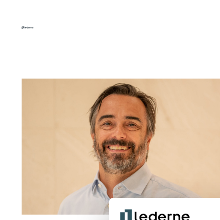
Hopp
til
innhold