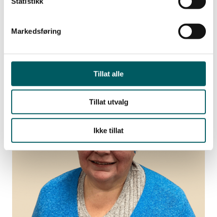
Statistikk
Markedsføring
Styremedlem
Simon Høgås Langfjell
Tillat alle
901 13 820
Tillat utvalg
Ikke tillat