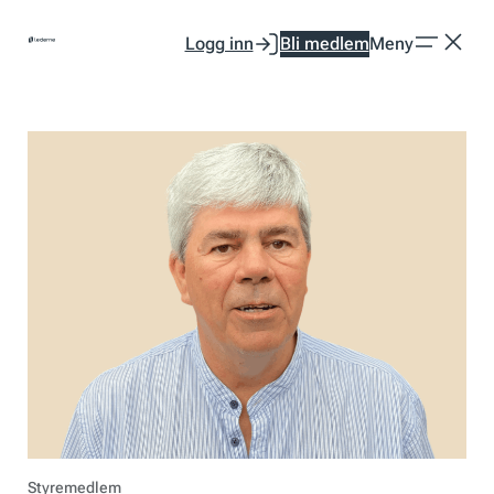
Hopp
Logg inn
Bli medlem
Meny
til
innhold
Styremedlem