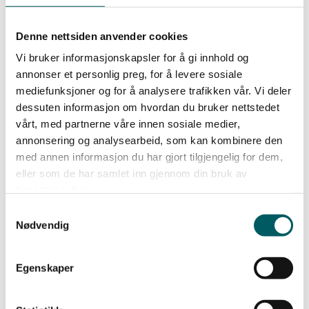
Denne nettsiden anvender cookies
Vi bruker informasjonskapsler for å gi innhold og
annonser et personlig preg, for å levere sosiale
mediefunksjoner og for å analysere trafikken vår. Vi deler
Styremedlem
dessuten informasjon om hvordan du bruker nettstedet
Helge Pettersen
vårt, med partnerne våre innen sosiale medier,
annonsering og analysearbeid, som kan kombinere den
902 90 187
med annen informasjon du har gjort tilgjengelig for dem,
eller som de har samlet inn gjennom din bruk av
tjenestene deres.
Samtykkevalg
Nødvendig
Egenskaper