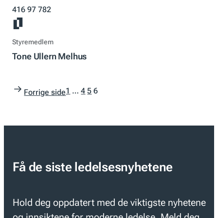
416 97 782
Styremedlem
Tone Ullern Melhus
1
…
4
5
6
Forrige side
Få de siste ledelsesnyhetene
Hold deg oppdatert med de viktigste nyhetene
og innsiktene for moderne ledelse. Meld deg