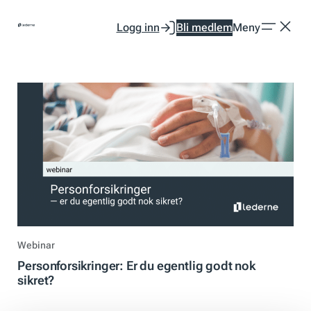
Hopp
Logg inn
Bli medlem
Meny
til
innhold
Webinar
Personforsikringer: Er du egentlig godt nok
sikret?