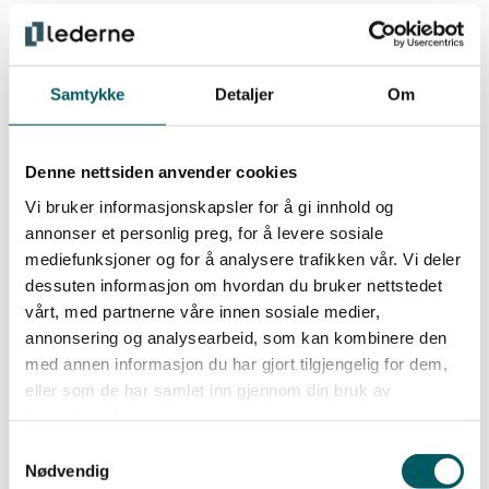
Samtykke
Detaljer
Om
Få de siste ledelsesnyhetene
Denne nettsiden anvender cookies
Hold deg oppdatert med de viktigste nyhetene
Vi bruker informasjonskapsler for å gi innhold og
og innsiktene for moderne ledelse. Meld deg
annonser et personlig preg, for å levere sosiale
på vårt nyhetsbrev og få tips, råd og
mediefunksjoner og for å analysere trafikken vår. Vi deler
dessuten informasjon om hvordan du bruker nettstedet
inspirasjon som styrker deg i rollen som
vårt, med partnerne våre innen sosiale medier,
leder.
annonsering og analysearbeid, som kan kombinere den
med annen informasjon du har gjort tilgjengelig for dem,
eller som de har samlet inn gjennom din bruk av
E-post
tjenestene deres.
Samtykkevalg
Meld deg på
Nødvendig