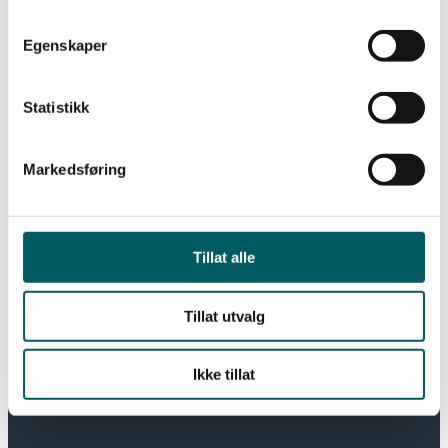
Nyttige linker
Egenskaper
Bli medlem
Kompetanse
Statistikk
Arbeidsliv og rettigheter
Fagstoff
Om Lederne
Markedsføring
Kontakt
Tillat alle
Adresse:
Tordenskioldsgate 6, 0160 Oslo
Tillat utvalg
Telefon:
22 54 51 50
E-post:
post@lederne.no
Ikke tillat
Org nr:
940 469 376