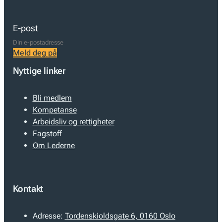
E-post
Meld deg på
Nyttige linker
Bli medlem
Kompetanse
Arbeidsliv og rettigheter
Fagstoff
Om Lederne
Kontakt
Adresse:
Tordenskioldsgate 6, 0160 Oslo