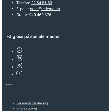
Telefon:
22 54 51 50
E-post:
post@lederne.no
Org nr:
940 469 376
Følg oss på sosiale medier
Personvernerklæring
Endre cookies