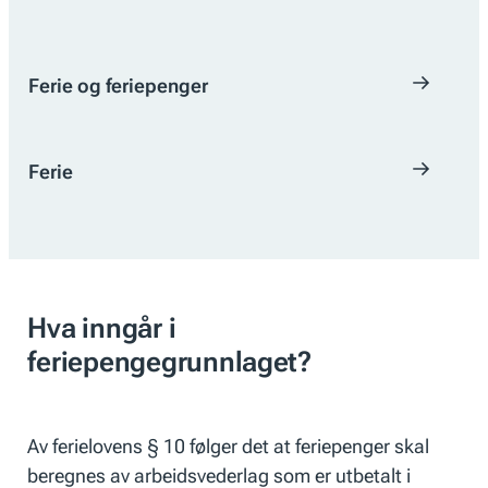
Ferie og feriepenger
Ferie
Hva inngår i
feriepengegrunnlaget?
Av ferielovens § 10 følger det at feriepenger skal
beregnes av arbeidsvederlag som er utbetalt i