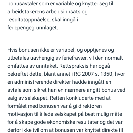
bonusavtaler som er variable og knytter seg til
arbeidstakerens arbeidsinnsats og
resultatoppnåelse, skal inngå i
feriepengegrunnlaget.
Hvis bonusen ikke er variabel, og opptjenes og
utbetales uavhengig av feriefravær, vil den normalt
omfattes av unntaket. Rettspraksis har også
bekreftet dette, blant annet i RG 2007 s. 1350, hvor
en administrerende direktør hadde inngått en
avtale som sikret han en nærmere angitt bonus ved
salg av selskapet. Retten konkluderte med at
formålet med bonusen var å gi direktøren
motivasjon til å lede selskapet på best mulig måte
for å skape gode økonomiske resultater og det var
derfor ikke tvil om at bonusen var knyttet direkte til