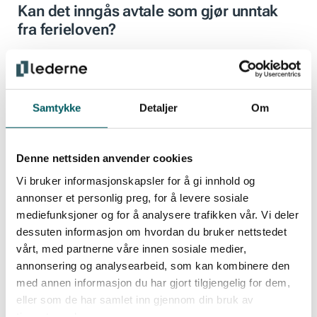
Kan det inngås avtale som gjør unntak
fra ferieloven?
Det følger av ferieloven § 3 at loven ikke kan
fravikes til skade for arbeidstaker med mindre det
Samtykke
Detaljer
Om
er gitt særskilt adgang til det i loven.
Utgangspunktet er dermed at ferieloven er
ufravikelig med mindre det fremgår særskilt av
Denne nettsiden anvender cookies
loven at en bestemmelse kan fravikes.
Vi bruker informasjonskapsler for å gi innhold og
annonser et personlig preg, for å levere sosiale
mediefunksjoner og for å analysere trafikken vår. Vi deler
Ferieloven § 10 inneholder en egen regel om at
dessuten informasjon om hvordan du bruker nettstedet
beregning av feriepenger kan fravikes ved
vårt, med partnerne våre innen sosiale medier,
annonsering og analysearbeid, som kan kombinere den
tariffavtale, jf. § 10 nr. 6. Dette innebærer altså at
med annen informasjon du har gjort tilgjengelig for dem,
bestemmelsen om beregning av feriepenger kan
eller som de har samlet inn gjennom din bruk av
fravikes ved kollektiv avtale mellom arbeidsgiver og
tjenestene deres.