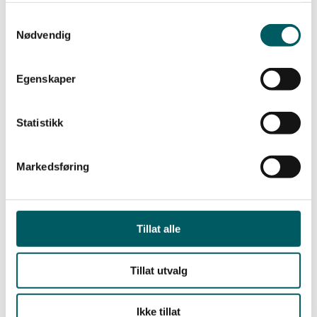
arbeidstaker.
Samtykkevalg
Nødvendig
Hvilke virkninger en tariffavtale som fraviker
Egenskaper
ferieloven § 10 skal ha, avhenger av en tolkning av
tariffavtalens bestemmelser vedrørende dette.
Statistikk
Skal bonus regnes med i
Markedsføring
pensjonsgrunnlaget?
Det generelle utgangspunktet i
Tillat alle
tjenestepensjonsloven, foretakspensjonsloven og
innskuddspensjonsloven er at all skattepliktig
Tillat utvalg
lønnsinntekt fra arbeidsgiver skal omfattes når
pensjonen din beregnes. Dette inkluderer
Ikke tillat