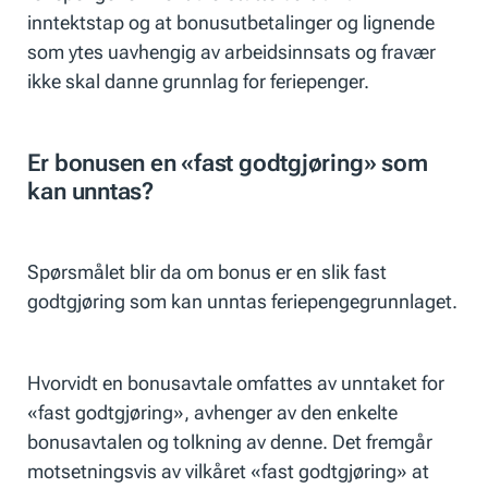
inntektstap og at bonusutbetalinger og lignende
som ytes uavhengig av arbeidsinnsats og fravær
ikke skal danne grunnlag for feriepenger.
Er bonusen en «fast godtgjøring» som
kan unntas?
Spørsmålet blir da om bonus er en slik fast
godtgjøring som kan unntas feriepengegrunnlaget.
Hvorvidt en bonusavtale omfattes av unntaket for
«fast godtgjøring», avhenger av den enkelte
bonusavtalen og tolkning av denne. Det fremgår
motsetningsvis av vilkåret «fast godtgjøring» at