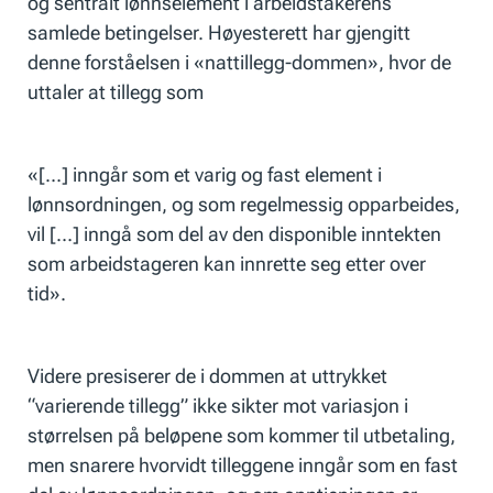
og sentralt lønnselement i arbeidstakerens
samlede betingelser. Høyesterett har gjengitt
denne forståelsen i «nattillegg-dommen», hvor de
uttaler at tillegg som
«[…] inngår som et varig og fast element i
lønnsordningen, og som regelmessig opparbeides,
vil […] inngå som del av den disponible inntekten
som arbeidstageren kan innrette seg etter over
tid».
Videre presiserer de i dommen at uttrykket
“varierende tillegg” ikke sikter mot variasjon i
størrelsen på beløpene som kommer til utbetaling,
men snarere hvorvidt tilleggene inngår som en fast