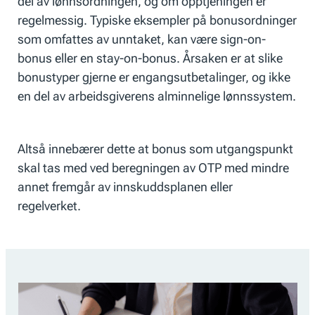
del av lønnsordningen, og om opptjeningen er
regelmessig. Typiske eksempler på bonusordninger
som omfattes av unntaket, kan være sign-on-
bonus eller en stay-on-bonus. Årsaken er at slike
bonustyper gjerne er engangsutbetalinger, og ikke
en del av arbeidsgiverens alminnelige lønnssystem.
Altså innebærer dette at bonus som utgangspunkt
skal tas med ved beregningen av OTP med mindre
annet fremgår av innskuddsplanen eller
regelverket.