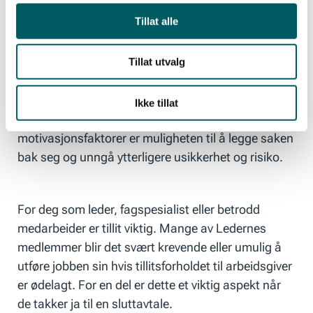
stillingsvernet ditt og arbeidsgiver betaler seg ut av
Tillat alle
potensielle problemer.
Tillat utvalg
For mange arbeidstakere er nettopp
kompensasjonen de får en viktig motivasjon for å
Ikke tillat
samtykke til en sluttavtale. Andre typiske
motivasjonsfaktorer er muligheten til å legge saken
bak seg og unngå ytterligere usikkerhet og risiko.
For deg som leder, fagspesialist eller betrodd
medarbeider er tillit viktig. Mange av Ledernes
medlemmer blir det svært krevende eller umulig å
utføre jobben sin hvis tillitsforholdet til arbeidsgiver
er ødelagt. For en del er dette et viktig aspekt når
de takker ja til en sluttavtale.