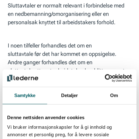
Sluttavtaler er normalt relevant i forbindelse med
en nedbemanning/omorganisering eller en
personalsak knyttet til arbeidstakers forhold.
I noen tilfeller forhandles det om en
sluttavtale
før
det har kommet en oppsigelse.
Andre ganger forhandles det om en
sluttavtale
etter
at arbeidstaker har blitt oppsagt.
Hvorfor inngå en sluttavtale?
Samtykke
Detaljer
Om
Den viktigste rettigheten du har i arbeidsforholdet
Denne nettsiden anvender cookies
ditt er stillingsvernet, som innebærer at
Vi bruker informasjonskapsler for å gi innhold og
arbeidsgiver ikke kan avslutte arbeidsforholdet ditt
annonser et personlig preg, for å levere sosiale