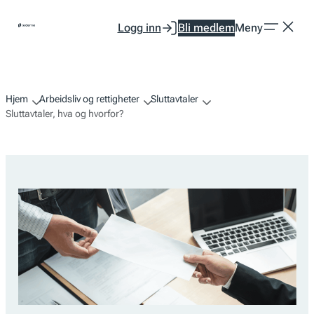
Hopp
Logg inn
Bli medlem
Meny
til
innhold
Hjem
Arbeidsliv og rettigheter
Sluttavtaler
Sluttavtaler, hva og hvorfor?