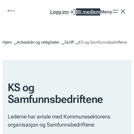
Hopp
Logg inn
Bli medlem
Meny
til
innhold
Hjem
Arbeidsliv og rettigheter
Tariff
KS og Samfunnsbedriftene
KS og
Samfunnsbedriftene
Lederne har avtale med Kommunesektorens
organisasjon og Samfunnsbedriftene