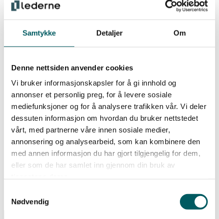
Hovedtariffavtalen 2024 – 2026
Avtale- og forhandlingsinformasjon:
Kravskjema lønn – offentlig sektor
Samtykke
Detaljer
Om
Kravskjema lønn – veileder
Denne nettsiden anvender cookies
Samfunnsbedriftene (tidl. KS
Vi bruker informasjonskapsler for å gi innhold og
annonser et personlig preg, for å levere sosiale
Bedrift):
mediefunksjoner og for å analysere trafikken vår. Vi deler
dessuten informasjon om hvordan du bruker nettstedet
vårt, med partnerne våre innen sosiale medier,
Hovedavtalen 2024 – 2025
annonsering og analysearbeid, som kan kombinere den
Bedriftsavtalen – Hovedtariffavtale for selvstendige
med annen informasjon du har gjort tilgjengelig for dem,
bedrifter i kommunal sektor 2024 – 2026
eller som de har samlet inn gjennom din bruk av
Energiavtale II 2024 – 2026
tjenestene deres.
Samtykkevalg
Nødvendig