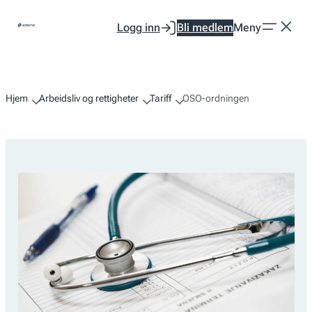
Hopp
Logg inn
Bli medlem
Meny
til
innhold
Hjem
Arbeidsliv og rettigheter
Tariff
OSO-ordningen