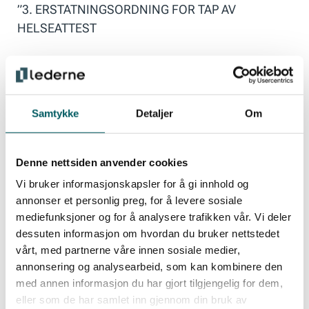
”3. ERSTATNINGSORDNING FOR TAP AV
HELSEATTEST
Erstatningsordning for tap av helseattest slik den
er regulert i Del III i sokkelavtalene 2000 – 2002
Samtykke
Detaljer
Om
utgår.
Denne nettsiden anvender cookies
Fra 01.10.02 etableres en erstatningsordning i regi
Vi bruker informasjonskapsler for å gi innhold og
av forbundene innenfor sokkelavtalene.
annonser et personlig preg, for å levere sosiale
mediefunksjoner og for å analysere trafikken vår. Vi deler
dessuten informasjon om hvordan du bruker nettstedet
Bedriftene innbetaler til ordningen 11,5 % av
vårt, med partnerne våre innen sosiale medier,
grunnbeløpet i Folketrygden (G) for alle ansatte
annonsering og analysearbeid, som kan kombinere den
omfattet av sokkelavtalene.
med annen informasjon du har gjort tilgjengelig for dem,
Offshore Norge deltar i styringsorganet for
eller som de har samlet inn gjennom din bruk av