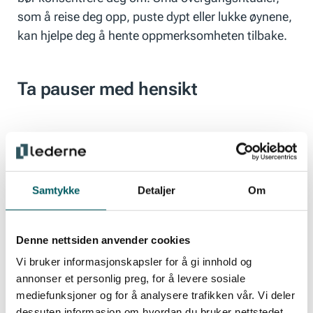
som å reise deg opp, puste dypt eller lukke øynene,
kan hjelpe deg å hente oppmerksomheten tilbake.
Ta pauser med hensikt
Mange tenker at pauser er bortkastet tid, men
hjernen trenger hvile for å bearbeide informasjon
og ta gode valg. Gå en kort tur. Hent en kaffe. Løft
Samtykke
Detaljer
Om
blikket. Det gir også rom for de gode ideene; de
som ofte dukker opp når vi kobler litt av.
Denne nettsiden anvender cookies
Vi bruker informasjonskapsler for å gi innhold og
Unngå multitasking
annonser et personlig preg, for å levere sosiale
mediefunksjoner og for å analysere trafikken vår. Vi deler
dessuten informasjon om hvordan du bruker nettstedet