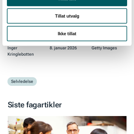
Kilde: Harvard Business Review
Tillat utvalg
Ikke tillat
Skrevet av
Dato
Foto
Inger
8. januar 2026
Getty Images
Kringlebotten
Selvledelse
Siste fagartikler