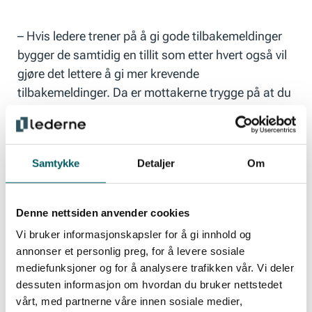
– Hvis ledere trener på å gi gode tilbakemeldinger
bygger de samtidig en tillit som etter hvert også vil
gjøre det lettere å gi mer krevende
tilbakemeldinger. Da er mottakerne trygge på at du
vil dem vel, fordi du har investert i relasjonen
mellom dere, sier han.
Samtykke
Detaljer
Om
Når en leder legger frem en observerende
tilbakemelding som bunner i et ønske om endret
Denne nettsiden anvender cookies
atferd, vil den virke mye mer effektiv dersom
Vi bruker informasjonskapsler for å gi innhold og
mottakeren gjøres oppmerksom på hva atferden
annonser et personlig preg, for å levere sosiale
gjør med lederen.
mediefunksjoner og for å analysere trafikken vår. Vi deler
dessuten informasjon om hvordan du bruker nettstedet
vårt, med partnerne våre innen sosiale medier,
En tilbakemelding kan bidra til å styrke en relasjon,