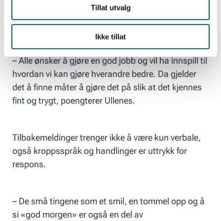
Tillat utvalg
og prestasjon, og avgjørende for å bringe frem den
enkeltes fulle potensiale.
Ikke tillat
– Alle ønsker å gjøre en god jobb og vil ha innspill til
hvordan vi kan gjøre hverandre bedre. Da gjelder
det å finne måter å gjøre det på slik at det kjennes
fint og trygt, poengterer Ullenes.
Tilbakemeldinger trenger ikke å være kun verbale,
også kroppsspråk og handlinger er uttrykk for
respons.
– De små tingene som et smil, en tommel opp og å
si «god morgen» er også en del av