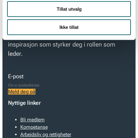
Tillat utvalg
Hold deg oppdatert med de viktigste nyhetene
og innsiktene for moderne ledelse. Meld deg
Ikke tillat
på vårt nyhetsbrev og få tips, råd og
inspirasjon som styrker deg i rollen som
leder.
E-post
Meld deg på
Nyttige linker
Bli medlem
Kompetanse
Arbeidsliv og rettigheter