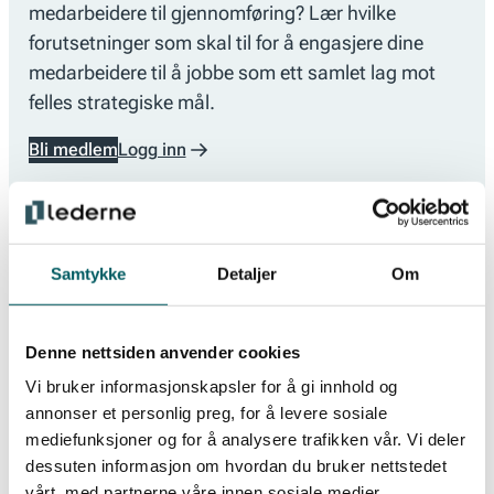
medarbeidere til gjennomføring? Lær hvilke
forutsetninger som skal til for å engasjere dine
medarbeidere til å jobbe som ett samlet lag mot
felles strategiske mål.
Bli medlem
Logg inn
Samtykke
Detaljer
Om
Denne siden er kun tilgjengelig for medlemmer av
Lederne. Logg inn under for å få tilgang.
Denne nettsiden anvender cookies
Vi bruker informasjonskapsler for å gi innhold og
Logg inn
annonser et personlig preg, for å levere sosiale
mediefunksjoner og for å analysere trafikken vår. Vi deler
Telefon eller epost
dessuten informasjon om hvordan du bruker nettstedet
Motta engangspassord
vårt, med partnerne våre innen sosiale medier,