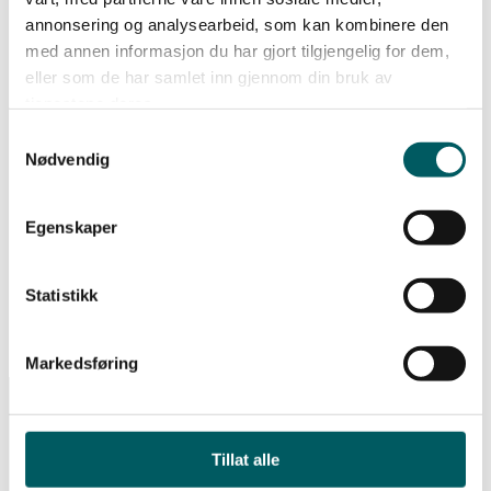
annonsering og analysearbeid, som kan kombinere den
med annen informasjon du har gjort tilgjengelig for dem,
eller som de har samlet inn gjennom din bruk av
tjenestene deres.
Bli medlem
Samtykkevalg
Nødvendig
Meld deg inn i Lederne for å få glede av alle
medlemsfordelene
.
Egenskaper
Bli medlem
Statistikk
Markedsføring
Tillat alle
Få de siste ledelsesnyhetene