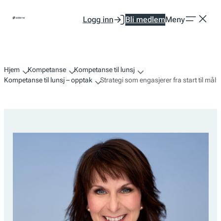
Hopp
Logg inn
Bli medlem
Meny
til
innhold
Hjem
Kompetanse
Kompetanse til lunsj
Kompetanse til lunsj – opptak
Strategi som engasjerer fra start til mål