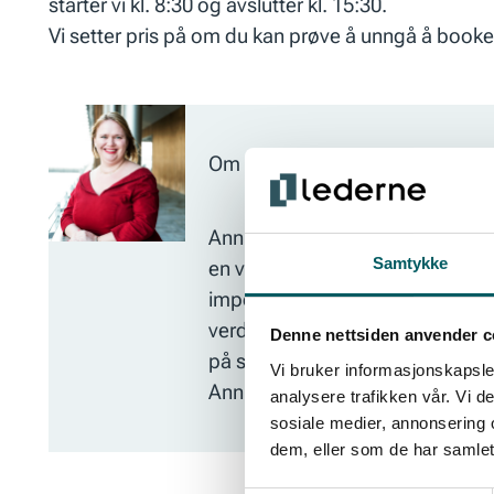
starter vi kl. 8:30 og avslutter kl. 15:30.
Vi setter pris på om du kan prøve å unngå å booke r
Om kursholder:
Annika Hedström jobber som admi
Samtykke
en variert portefølje av kurs s
imponerende bakgrunn innen inte
verdensscenen. Hun er dypt forank
Denne nettsiden anvender c
på scenen og for å forbedre mat
Vi bruker informasjonskapsler
Annika vekt på å skape en intera
analysere trafikken vår. Vi 
sosiale medier, annonsering 
dem, eller som de har samlet