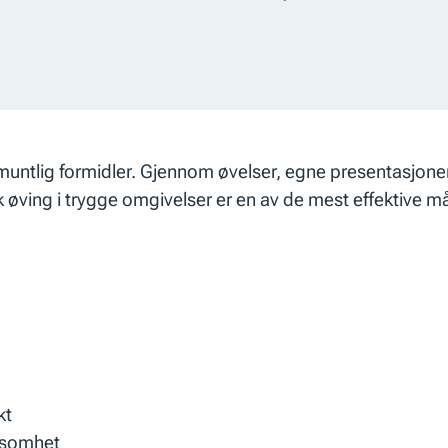
e muntlig formidler. Gjennom øvelser, egne presentasjone
 øving i trygge omgivelser er en av de mest effektive m
kt
rksomhet