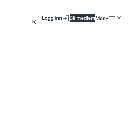
Logg inn
Bli medlem
Meny
Tilbakestill