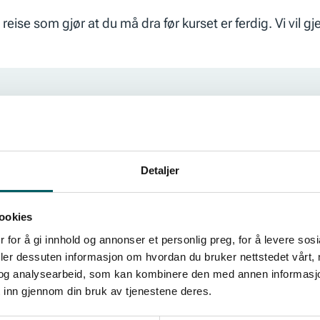
eise som gjør at du må dra før kurset er ferdig. Vi vil g
nistrasjonssjef i et lite internasjonalt konsulentselska
Detaljer
om fokuserer på tale- og presentasjonsteknikk, møteled
rnasjonale talekonkurranser og debattsport, har Annik
ret i troen på at regelmessig trening er nøkkelen til suks
ookies
eriale og fremføring gjennom kontinuerlig tilbakemeldin
 for å gi innhold og annonser et personlig preg, for å levere sos
ktiv lærings opplevelse som oppfordrer deltakerne til å p
deler dessuten informasjon om hvordan du bruker nettstedet vårt,
og analysearbeid, som kan kombinere den med annen informasjon d
 inn gjennom din bruk av tjenestene deres.