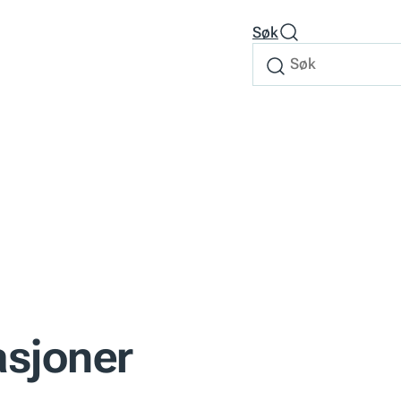
Søk
Søk
Søk
etter
asjoner