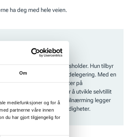
jerne ha deg med hele veien.
p samt som en engasjert kursholder. Hun tilbyr
Om
else, samt kommunikasjon og delegering. Med en
a demonstrert sine ferdigheter på
ess. Dette gjelder både for å utvikle selvtillit
g. Med en praksis orientert tilnærming legger
iale mediefunksjoner og for å
raktisere og vokse i sine ferdigheter.
 med partnerne våre innen
u har gjort tilgjengelig for