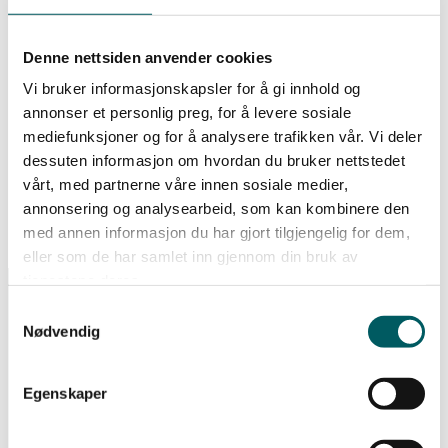
Bli medlem
Denne nettsiden anvender cookies
Vi bruker informasjonskapsler for å gi innhold og
Meld deg inn i Lederne for å få glede av alle
annonser et personlig preg, for å levere sosiale
medlemsfordelene
.
mediefunksjoner og for å analysere trafikken vår. Vi deler
dessuten informasjon om hvordan du bruker nettstedet
Bli medlem
vårt, med partnerne våre innen sosiale medier,
annonsering og analysearbeid, som kan kombinere den
med annen informasjon du har gjort tilgjengelig for dem,
eller som de har samlet inn gjennom din bruk av
tjenestene deres.
Samtykkevalg
Nødvendig
Få de siste ledelsesnyhetene
Egenskaper
Hold deg oppdatert med de viktigste nyhetene