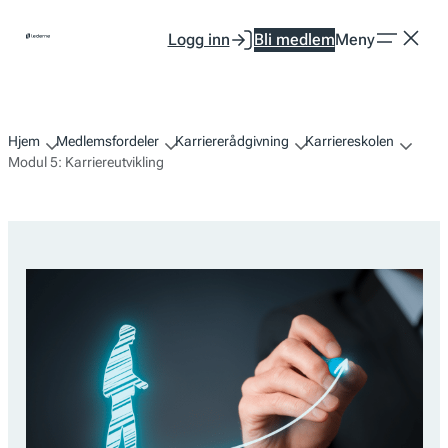
Hopp
Logg inn
Bli medlem
Meny
til
innhold
Hjem
Medlemsfordeler
Karriererådgivning
Karriereskolen
Modul 5: Karriereutvikling