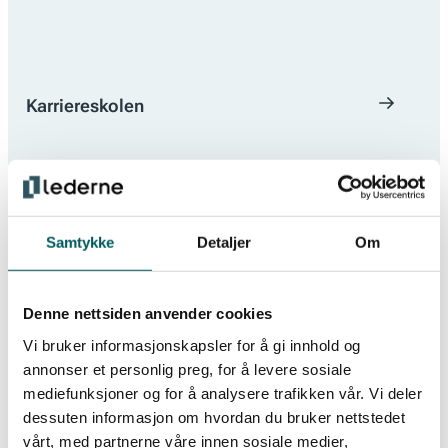
Karriereskolen
Samtykke
Detaljer
Om
Denne siden er kun tilgjengelig for medlemmer av
Lederne. Logg inn under for å få tilgang.
Denne nettsiden anvender cookies
Vi bruker informasjonskapsler for å gi innhold og
Logg inn
annonser et personlig preg, for å levere sosiale
Telefon eller epost
mediefunksjoner og for å analysere trafikken vår. Vi deler
Motta engangspassord
dessuten informasjon om hvordan du bruker nettstedet
vårt, med partnerne våre innen sosiale medier,