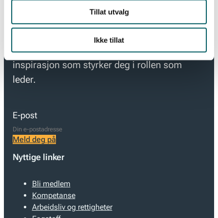
Tillat utvalg
Hold deg oppdatert med de viktigste nyhetene
og innsiktene for moderne ledelse. Meld deg
Ikke tillat
på vårt nyhetsbrev og få tips, råd og
inspirasjon som styrker deg i rollen som
leder.
E-post
Meld deg på
Nyttige linker
Bli medlem
Kompetanse
Arbeidsliv og rettigheter