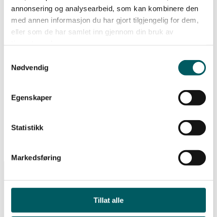
annonsering og analysearbeid, som kan kombinere den
med annen informasjon du har gjort tilgjengelig for dem,
eller som de har samlet inn gjennom din bruk av
tjenestene deres.
Bli medlem
Samtykkevalg
Nødvendig
Meld deg inn i Lederne for å få glede av alle
medlemsfordelene
.
Egenskaper
Bli medlem
Statistikk
Markedsføring
Få de siste ledelsesnyhetene
Tillat alle