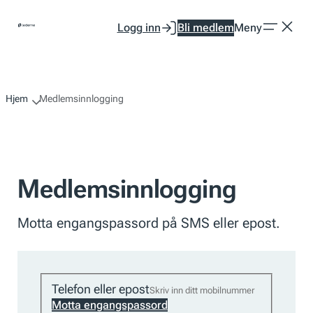
Hopp
Logg inn
Bli medlem
Meny
til
innhold
Hjem
Medlemsinnlogging
Medlemsinnlogging
Motta engangspassord på SMS eller epost.
Telefon eller epost
Motta engangspassord