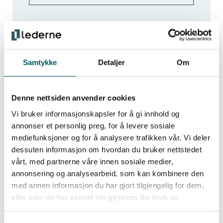
Samtykke
Detaljer
Om
Få de siste ledelsesnyhetene
Denne nettsiden anvender cookies
Vi bruker informasjonskapsler for å gi innhold og
annonser et personlig preg, for å levere sosiale
Hold deg oppdatert med de viktigste nyhetene
mediefunksjoner og for å analysere trafikken vår. Vi deler
og innsiktene for moderne ledelse. Meld deg
dessuten informasjon om hvordan du bruker nettstedet
på vårt nyhetsbrev og få tips, råd og
vårt, med partnerne våre innen sosiale medier,
inspirasjon som styrker deg i rollen som
annonsering og analysearbeid, som kan kombinere den
med annen informasjon du har gjort tilgjengelig for dem,
leder.
eller som de har samlet inn gjennom din bruk av
tjenestene deres.