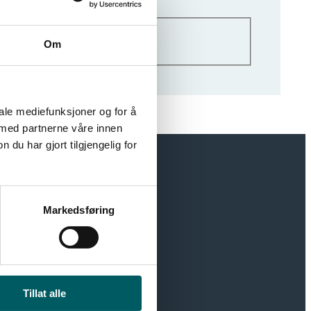
Om
iale mediefunksjoner og for å
 med partnerne våre innen
u har gjort tilgjengelig for
Markedsføring
r moderne
jon som styrker
Tillat alle