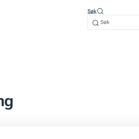
Søk
Søk
Søk
etter
ng