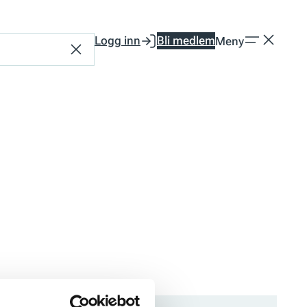
Logg inn
Bli medlem
Meny
Tilbakestill