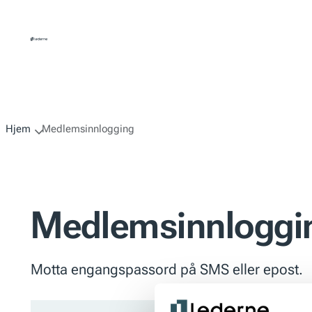
Hopp
til
innhold
Hjem
Medlemsinnlogging
Medlemsinnloggi
Motta engangspassord på SMS eller epost.