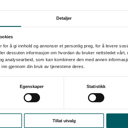
Detaljer
ookies
 for å gi innhold og annonser et personlig preg, for å levere sos
deler dessuten informasjon om hvordan du bruker nettstedet vårt,
og analysearbeid, som kan kombinere den med annen informasjon d
 inn gjennom din bruk av tjenestene deres.
te ledelsesnyhetene
Egenskaper
Statistikk
atert med de viktigste nyhetene og innsiktene fo
deg på vårt nyhetsbrev og få tips, råd og inspiras
om leder.
Tillat utvalg