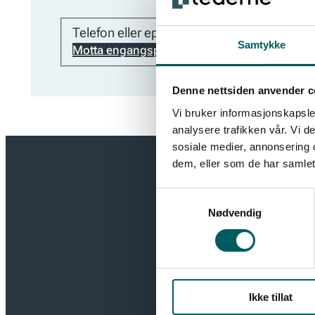
Telefon eller epost
Samtykke
Motta engangspassord
Denne nettsiden anvender c
Vi bruker informasjonskapsler
analysere trafikken vår. Vi 
sosiale medier, annonsering 
dem, eller som de har samlet
Få de sis
Samtykkevalg
Nødvendig
Hold deg oppd
ledelse. Meld 
deg i rollen s
Ikke tillat