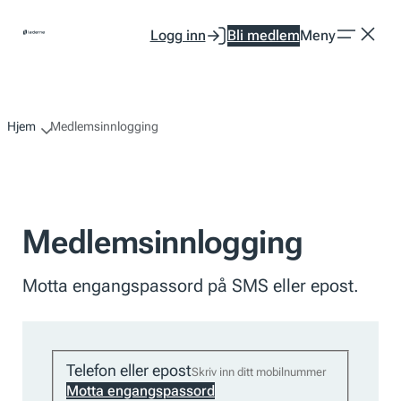
Hopp
Logg inn
Bli medlem
Meny
til
innhold
Hjem
Medlemsinnlogging
Medlemsinnlogging
Motta engangspassord på SMS eller epost.
Telefon eller epost
Motta engangspassord