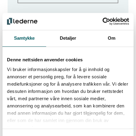
Samtykke
Detaljer
Om
Få de siste ledelsesnyhetene
Denne nettsiden anvender cookies
Vi bruker informasjonskapsler for å gi innhold og
annonser et personlig preg, for å levere sosiale
Hold deg oppdatert med de viktigste nyhetene
mediefunksjoner og for å analysere trafikken vår. Vi deler
og innsiktene for moderne ledelse. Meld deg
dessuten informasjon om hvordan du bruker nettstedet
på vårt nyhetsbrev og få tips, råd og
vårt, med partnerne våre innen sosiale medier,
inspirasjon som styrker deg i rollen som
annonsering og analysearbeid, som kan kombinere den
med annen informasjon du har gjort tilgjengelig for dem,
leder.
eller som de har samlet inn gjennom din bruk av
tjenestene deres.