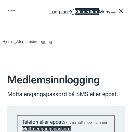
Hopp
Logg inn
Bli medlem
Meny
til
innhold
Hjem
Medlemsinnlogging
Medlemsinnlogging
Motta engangspassord på SMS eller epost.
Telefon eller epost
Motta engangspassord