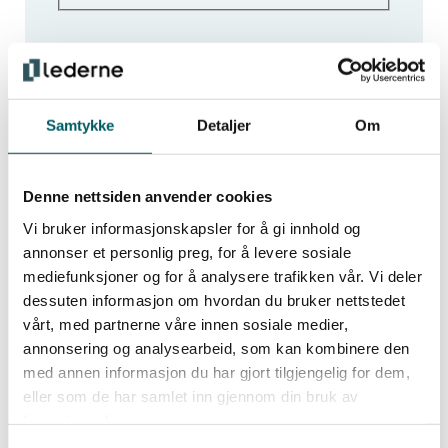
Samtykke
Detaljer
Om
Få de siste ledelsesnyhetene
Denne nettsiden anvender cookies
Vi bruker informasjonskapsler for å gi innhold og
annonser et personlig preg, for å levere sosiale
Hold deg oppdatert med de viktigste nyhetene
mediefunksjoner og for å analysere trafikken vår. Vi deler
og innsiktene for moderne ledelse. Meld deg
dessuten informasjon om hvordan du bruker nettstedet
på vårt nyhetsbrev og få tips, råd og
vårt, med partnerne våre innen sosiale medier,
inspirasjon som styrker deg i rollen som
annonsering og analysearbeid, som kan kombinere den
med annen informasjon du har gjort tilgjengelig for dem,
leder.
eller som de har samlet inn gjennom din bruk av
tjenestene deres.