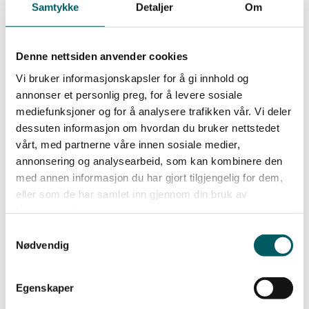
Samtykke
Detaljer
Om
– Vi skal være en bank som gir medlemmene et
godt og konkurransedyktig totaltilbud, som er
tilpasset hver enkelt sitt behov. Vi gleder oss til å
Denne nettsiden anvender cookies
ønske Lederne velkomne til Nordea, Hege
Vi bruker informasjonskapsler for å gi innhold og
Killingberg, understreker Partneransvarlig i Nordea
annonser et personlig preg, for å levere sosiale
Norge.
mediefunksjoner og for å analysere trafikken vår. Vi deler
dessuten informasjon om hvordan du bruker nettstedet
vårt, med partnerne våre innen sosiale medier,
Enten det gjelder lån eller sparing, kan du dra nytte
annonsering og analysearbeid, som kan kombinere den
av Nordeas erfarne rådgivere.
med annen informasjon du har gjort tilgjengelig for dem,
eller som de har samlet inn gjennom din bruk av
tjenestene deres.
Samtykkevalg
Nødvendig
Populære medlemsfordeler
Egenskaper