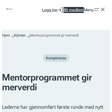
Hopp
Logg inn
Bli medlem
Meny
til
innhold
Hjem
Nyheter
Mentorprogrammet gir merverdi
Kompetanse
Mentorprogrammet gir
merverdi
Lederne har gjennomført første runde med nytt