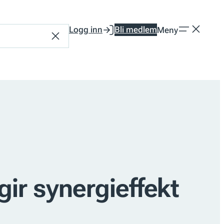
Logg inn
Bli medlem
Meny
Tilbakestill
ir synergieffekt