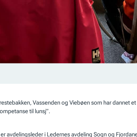
 Prestebakken, Vassenden og Viebøen som har dannet et 
mpetanse til lunsj”
.
er avdelingsleder i Ledernes avdeling Sogn og Fjordane