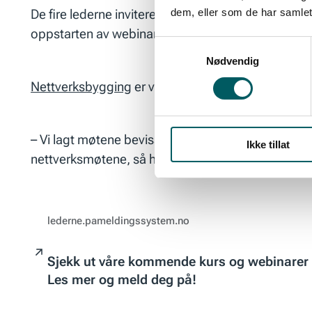
De fire lederne inviterer også sine assisterende sty
dem, eller som de har samlet
oppstarten av webinarrekken, og de legger vekt på 
Samtykkevalg
Nødvendig
Nettverksbygging
er viktig, men det er også det fa
– Vi lagt møtene bevisst til dagene med “Kompetanse
Ikke tillat
nettverksmøtene, så her rydder vi virkelig plass for å
lederne.pameldingssystem.no
Sjekk ut våre kommende kurs og webinarer
Les mer og meld deg på!