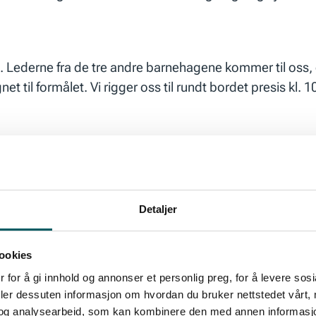
Lederne fra de tre andre barnehagene kommer til oss, da
til formålet. Vi rigger oss til rundt bordet presis kl. 10
opplever også at møtene blir mer faste når de legges til 
Detaljer
ookies
 for å gi innhold og annonser et personlig preg, for å levere sos
deler dessuten informasjon om hvordan du bruker nettstedet vårt,
og analysearbeid, som kan kombinere den med annen informasjon d