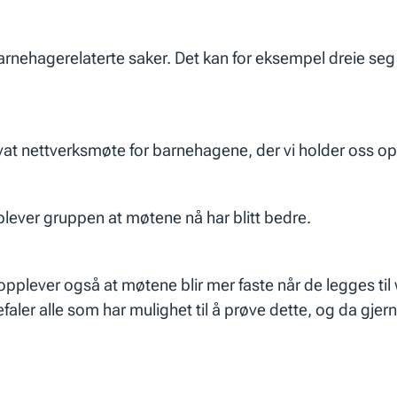
arnehagerelaterte saker. Det kan for eksempel dreie se
vat nettverksmøte for barnehagene, der vi holder oss o
plever gruppen at møtene nå har blitt bedre.
i opplever også at møtene blir mer faste når de legges ti
faler alle som har mulighet til å prøve dette, og da gjer