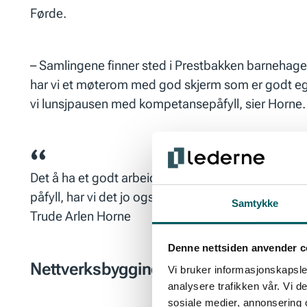
Førde.
– Samlingene finner sted i Prestbakken barnehage. 
har vi et møterom med god skjerm som er godt egnet 
vi lunsjpausen med kompetansepåfyll, sier Horne.
Det å ha et godt arbeidsnettverk er gull verdt. Vi 
påfyll, har vi det jo også hyggelig sammen.
Samtykke
Trude Arlen Horne
Denne nettsiden anvender c
Nettverksbygging
Vi bruker informasjonskapsler
analysere trafikken vår. Vi 
sosiale medier, annonsering 