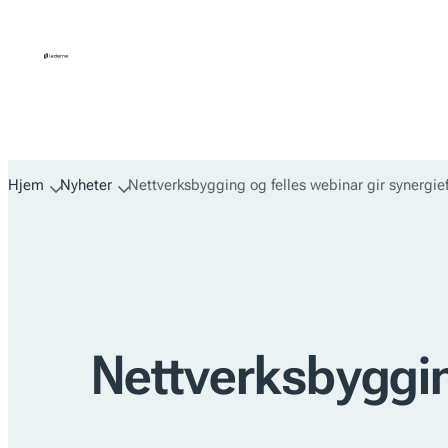
Hopp
til
innhold
Hjem
Nyheter
Nettverksbygging og felles webinar gir synergief
Nettverksbyggin