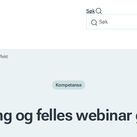
Søk
Søk
Søk
etter
fekt
Kompetanse
g og felles webinar g