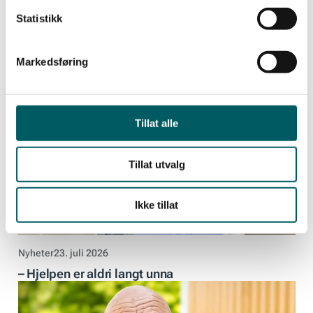
Statistikk
Markedsføring
Nyheter
07. august 2026
Bli med oss til Arendalsuka 2026!
Tillat alle
Tillat utvalg
Ikke tillat
Nyheter
23. juli 2026
– Hjelpen er aldri langt unna