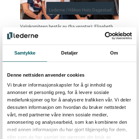
Lederne / Håkon Holo Dagestad
Valgkomiteen består av (fra venstre): Elisabeth
Jensen, Cecilie Heilmann, Roy Vikre, Hans Fjære
Øvrum og Akram Ahmadi.
Samtykke
Detaljer
Om
Denne nettsiden anvender cookies
Populære medlemsfordeler
Vi bruker informasjonskapsler for å gi innhold og
annonser et personlig preg, for å levere sosiale
mediefunksjoner og for å analysere trafikken vår. Vi deler
dessuten informasjon om hvordan du bruker nettstedet
vårt, med partnerne våre innen sosiale medier,
annonsering og analysearbeid, som kan kombinere den
med annen informasjon du har gjort tilgjengelig for dem,
eller som de har samlet inn gjennom din bruk av