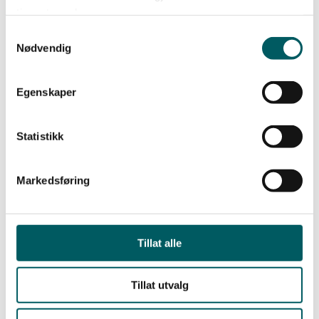
tjenestene deres.
Samtykkevalg
Nødvendig
Egenskaper
Siste nyheter
Statistikk
Markedsføring
Tillat alle
Tillat utvalg
Nyheter
07. august 2026
Bli med oss til Arendalsuka 2026!