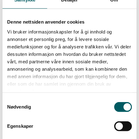
Styremedlem
Dag Skovli Schultz
Denne nettsiden anvender cookies
Vi bruker informasjonskapsler for å gi innhold og
annonser et personlig preg, for å levere sosiale
mediefunksjoner og for å analysere trafikken vår. Vi deler
dessuten informasjon om hvordan du bruker nettstedet
vårt, med partnerne våre innen sosiale medier,
annonsering og analysearbeid, som kan kombinere den
med annen informasjon du har gjort tilgjengelig for dem,
eller som de har samlet inn gjennom din bruk av
tjenestene deres.
Samtykkevalg
Nødvendig
Styremedlem
Egenskaper
Sigurd Olsen