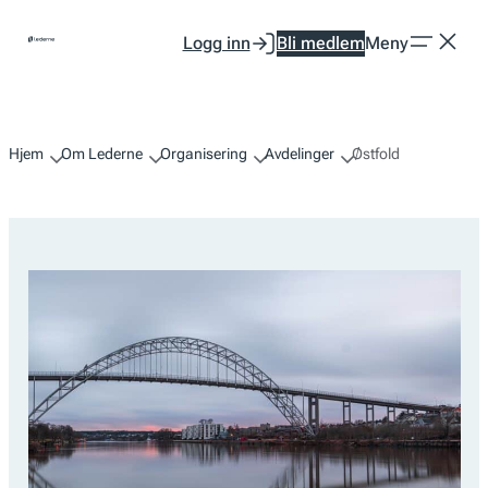
Hopp
Logg inn
Bli medlem
Meny
til
innhold
Hjem
Om Lederne
Organisering
Avdelinger
Østfold