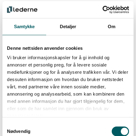
Utfordringer knyttet til å utvikle effektive
karriereveiledningsmetoder og
jobbsøkingsstrategier for ulike grupper. Dette
Samtykke
Detaljer
Om
inkluderer å hjelpe arbeidssøkere med å identifisere
sine ferdigheter og interesser, tilpasse CV og
søknader, forberede seg til jobbintervjuer og
Denne nettsiden anvender cookies
navigere i arbeidsmarkedet.
Vi bruker informasjonskapsler for å gi innhold og
Det kan være utfordrende å sikre et effektivt
annonser et personlig preg, for å levere sosiale
samarbeid og koordinering mellom ulike aktører i
mediefunksjoner og for å analysere trafikken vår. Vi deler
arbeid og inkluderingssektoren, som offentlige
dessuten informasjon om hvordan du bruker nettstedet
myndigheter, arbeidsgivere,
vårt, med partnerne våre innen sosiale medier,
annonsering og analysearbeid, som kan kombinere den
utdanningsinstitusjoner og organisasjoner. De må
med annen informasjon du har gjort tilgjengelig for dem,
jobbe for å styrke samarbeidet og koordineringen
eller som de har samlet inn gjennom din bruk av
mellom disse aktørene. Dette for å oppnå bedre
tjenestene deres.
resultater i arbeidet med inkludering og
Samtykkevalg
sysselsetting.
Nødvendig
Arbeidsmarkedet er stadig i endring, og det kan