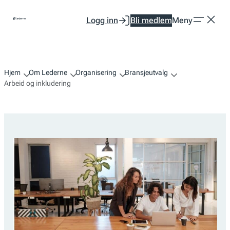
Hopp
Logg inn
Bli medlem
Meny
til
innhold
Hjem
Om Lederne
Organisering
Bransjeutvalg
Arbeid og inkludering