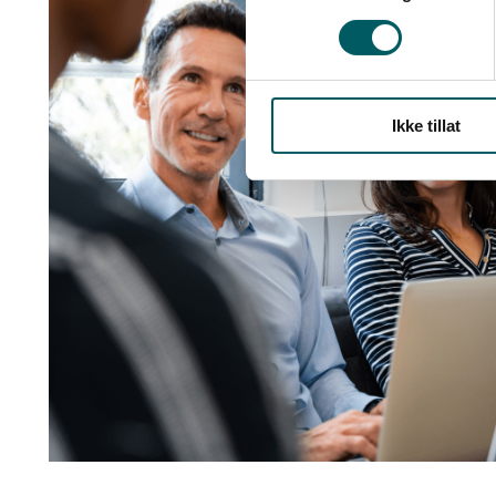
Ikke tillat
Bedriftsgrupper
i
Lederne.
Foto:
Canva