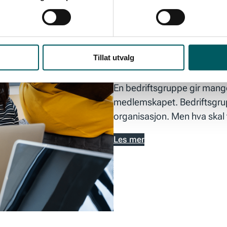
Bedriftsgrupper
Tillat utvalg
En bedriftsgruppe gir mange 
medlemskapet. Bedriftsgruppe
organisasjon. Men hva skal t
Les mer