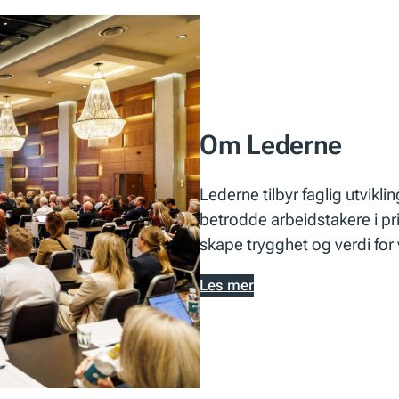
Om Lederne
Lederne tilbyr faglig utvikli
betrodde arbeidstakere i pri
skape trygghet og verdi for
Les mer