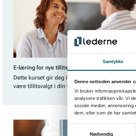
Samtykke
E-læring for nye tillitsvalgte
Dette kurset gir deg innblikk i hva det vil si å
Denne nettsiden anvender c
være tillitsvalgt i din virksomhet.
Vi bruker informasjonskapsler
analysere trafikken vår. Vi 
sosiale medier, annonsering 
dem, eller som de har samlet
Samtykkevalg
Nødvendig