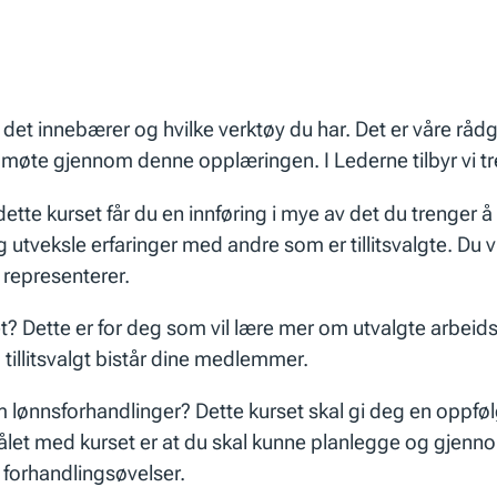
 det innebærer og hvilke verktøy du har. Det er våre rådgi
 møte gjennom denne opplæringen. I Lederne tilbyr vi tre u
På dette kurset får du en innføring i mye av det du trenger 
utveksle erfaringer med andre som er tillitsvalgte. Du vil
 representerer.
det? Dette er for deg som vil lære mer om utvalgte arbeids
tillitsvalgt bistår dine medlemmer.
om lønnsforhandlinger? Dette kurset skal gi deg en oppf
Målet med kurset er at du skal kunne planlegge og gjen
 forhandlingsøvelser.