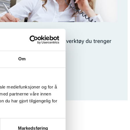
illitsvalgtverktøy
enne siden inneholder alle verktøy du trenger
om tillitsvalgt.
Om
iale mediefunksjoner og for å
 med partnerne våre innen
u har gjort tilgjengelig for
Markedsføring