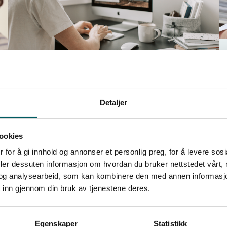
T
D
s
Detaljer
Veiledninger tillitsvalgt
Her finner du flere veiledninger som kan være
ookies
nyttig for deg som tillitsvalgt.
 for å gi innhold og annonser et personlig preg, for å levere sos
deler dessuten informasjon om hvordan du bruker nettstedet vårt,
og analysearbeid, som kan kombinere den med annen informasjon d
 inn gjennom din bruk av tjenestene deres.
Egenskaper
Statistikk