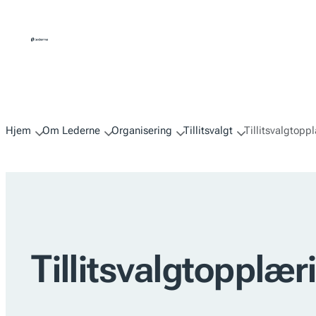
Hopp
til
innhold
Hjem
Om Lederne
Organisering
Tillitsvalgt
Tillitsvalgtopp
Tillitsvalgtopplær