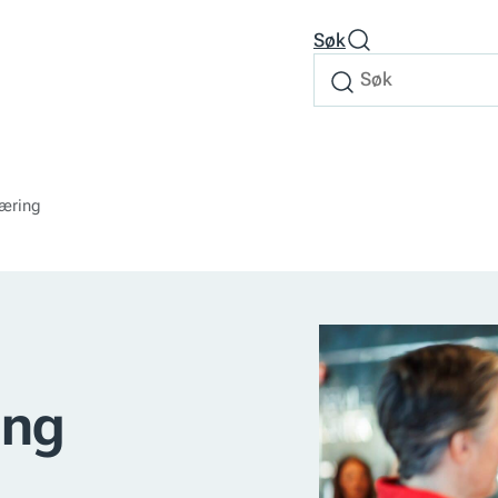
Søk
Søk
Søk
etter
læring
ing