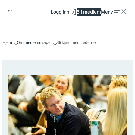
Hopp
Logg inn
Bli medlem
Meny
til
innhold
Hjem
Om medlemskapet
Bli kjent med Lederne