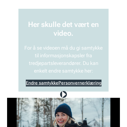
Her skulle det vært en
video.
For å se videoen må du gi samtykke
til informasjonskapsler fra
tredjepartsleverandører. Du kan
enkelt endre samtykke her:
Endre samtykke
Personvernerklæring
Play
video