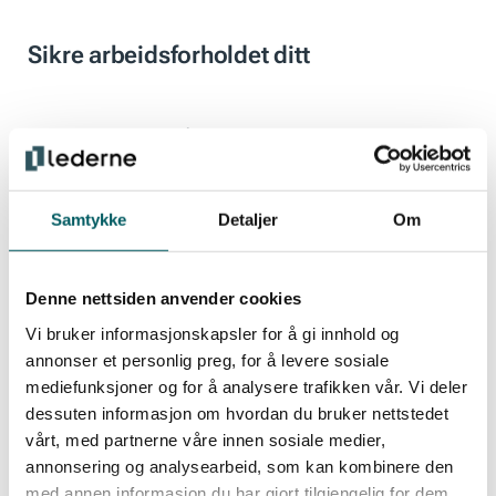
Sikre arbeidsforholdet ditt
Det er avgjørende å ha en seriøs fagforening i
ryggen dersom du skulle få problemer på jobb.
Som leder, mellomleder og fagspesialist står du
Samtykke
Detaljer
Om
gjerne i en skvis med press både ovenfra og
nedenifra. Det kan oppstå situasjoner hvor du
trenger hjelp og råd. Som fagorganisert er du sikret
Denne nettsiden anvender cookies
viktige rettigheter rundt arbeidsforholdet ditt og du
Vi bruker informasjonskapsler for å gi innhold og
får juridisk hjelp hvis du trenger det.
annonser et personlig preg, for å levere sosiale
mediefunksjoner og for å analysere trafikken vår. Vi deler
dessuten informasjon om hvordan du bruker nettstedet
Tilgang til et unikt kompetansetilbud
vårt, med partnerne våre innen sosiale medier,
annonsering og analysearbeid, som kan kombinere den
med annen informasjon du har gjort tilgjengelig for dem,