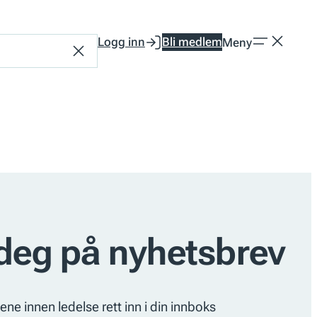
Logg inn
Bli medlem
Meny
Tilbakestill
deg på nyhetsbrev
ene innen ledelse rett inn i din innboks