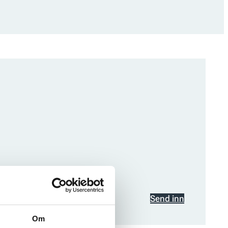
Send inn
Om