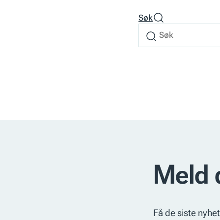
Søk
Søk
Søk
etter
Meld 
Få de siste nyhet