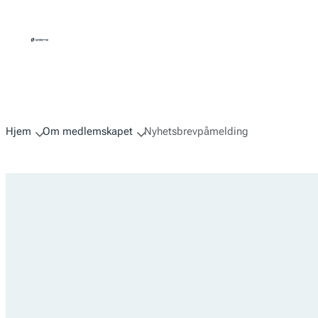
Hopp
til
innhold
Hjem
Om medlemskapet
Nyhetsbrevpåmelding