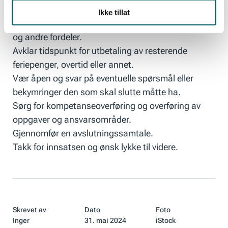
Gi informasjon om hva som vil skje med
Ikke tillat
pensjonsordninger, mobilabonnement, forsikringer
og andre fordeler.
Avklar tidspunkt for utbetaling av resterende
feriepenger, overtid eller annet.
Vær åpen og svar på eventuelle spørsmål eller
bekymringer den som skal slutte måtte ha.
Sørg for kompetanseoverføring og overføring av
oppgaver og ansvarsområder.
Gjennomfør en avslutningssamtale.
Takk for innsatsen og ønsk lykke til videre.
Skrevet av
Dato
Foto
Inger
31. mai 2024
iStock