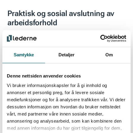
Praktisk og sosial avslutning av
arbeidsforhold
Arranger gjerne en avslutning i form av en lunsj
eller lignende. Det er viktig å gi tilbakemelding på
Samtykke
Detaljer
Om
hva som har vært positivt med arbeidet som har
blitt utført, samt å takke for innsatsen. Mange gir
Denne nettsiden anvender cookies
også en avslutningsgave.
Vi bruker informasjonskapsler for å gi innhold og
annonser et personlig preg, for å levere sosiale
Husk praktiske ting som nøkkelkort, PC, telefon,
mediefunksjoner og for å analysere trafikken vår. Vi deler
dessuten informasjon om hvordan du bruker nettstedet
tilganger, sluttoppgjør og attest.
vårt, med partnerne våre innen sosiale medier,
annonsering og analysearbeid, som kan kombinere den
med annen informasjon du har gjort tilgjengelig for dem,
Omdømme