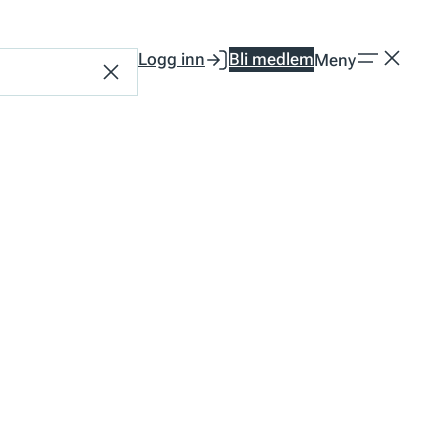
Logg inn
Bli medlem
Meny
Tilbakestill