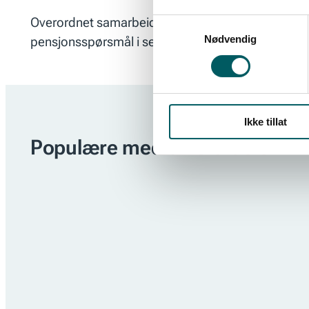
Overordnet samarbeid for å levere best mulige tjene
Samtykkevalg
Nødvendig
pensjonsspørsmål i sektoren.
Ikke tillat
Populære medlemsfordeler