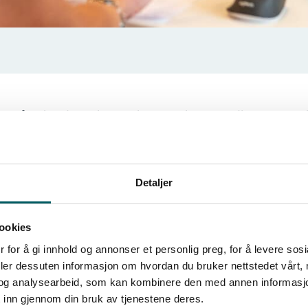
ing på et bredt spekter av bransjer hvori medlemmene j
nisasjonene NHO og iArbeid.
Detaljer
partene hadde fått til i løpet av året som hadde gått, 
ookies
 for å gi innhold og annonser et personlig preg, for å levere sos
med arbeidsgiverorganisasjonene var hvordan partene ka
deler dessuten informasjon om hvordan du bruker nettstedet vårt,
og analysearbeid, som kan kombinere den med annen informasjon d
 inn gjennom din bruk av tjenestene deres.