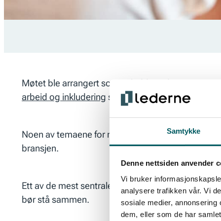
Møtet ble arrangert som et ledd i Ledernes satsn
arbeid og inkludering
som møtte arbeidsgiverorga
Samtykke
Noen av temaene for møtet var å sammenfatte hva 
bransjen.
Denne nettsiden anvender c
Vi bruker informasjonskapsler
Ett av de mest sentrale spørsmålene i samtalene 
analysere trafikken vår. Vi 
bør stå sammen.
sosiale medier, annonsering 
dem, eller som de har samlet