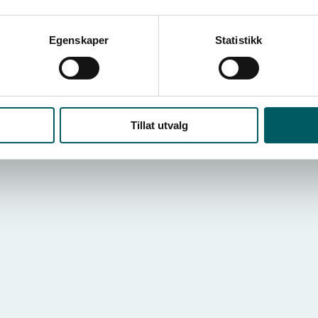
ster ble også diskutert, hvordan bransjen kan jobbe for å
Egenskaper
Statistikk
Tillat utvalg