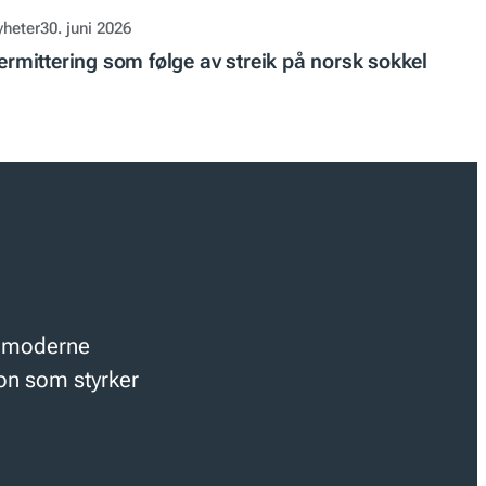
yheter
30. juni 2026
ermittering som følge av streik på norsk sokkel
r moderne
jon som styrker