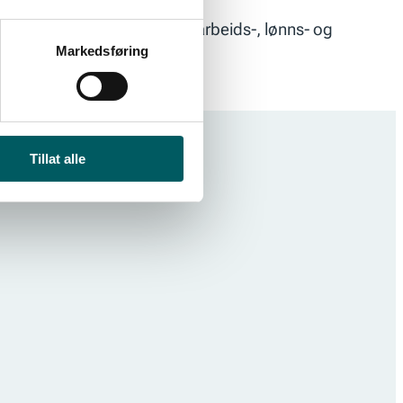
 få flere ut i arbeid, samt arbeids-, lønns- og
Markedsføring
Tillat alle