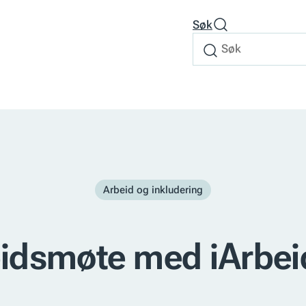
Søk
Søk
Søk
etter
Arbeid og inkludering
idsmøte med iArbei