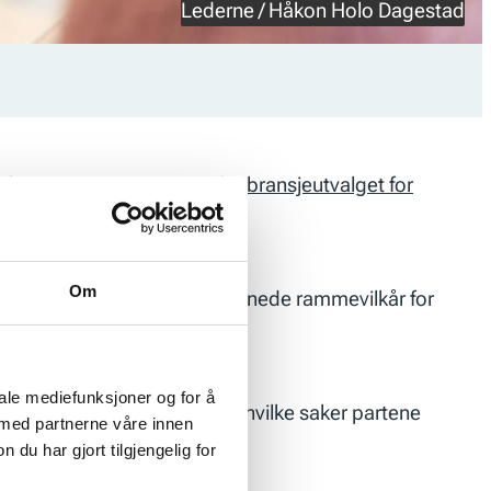
Lederne / Håkon Holo Dagestad
obber. Denne gangen var det
bransjeutvalget for
Om
videre samarbeid, og overordnede rammevilkår for
iale mediefunksjoner og for å
n styrke samarbeidet, og i hvilke saker partene
 med partnerne våre innen
u har gjort tilgjengelig for