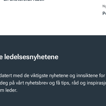
N
P
te ledelsesnyhetene
atert med de viktigste nyhetene og innsiktene fo
deg på vårt nyhetsbrev og få tips, råd og inspiras
om leder.