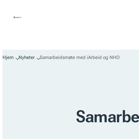
Hopp
til
innhold
Hjem
Nyheter
Samarbeidsmøte med iArbeid og NHO
Samarbe