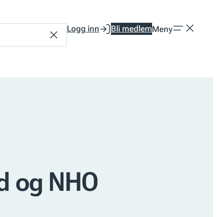
Logg inn
Bli medlem
Meny
Tilbakestill
d og NHO