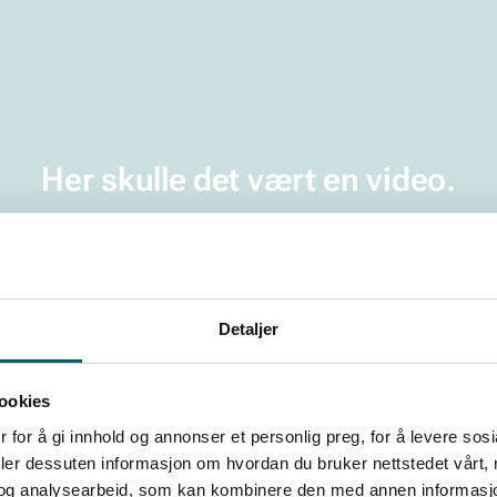
Her skulle det vært en video.
ke til informasjonskapsler fra tredjepartsleverandører. 
Endre samtykke
Personvernerklæring
Detaljer
ookies
 for å gi innhold og annonser et personlig preg, for å levere sos
deler dessuten informasjon om hvordan du bruker nettstedet vårt,
og analysearbeid, som kan kombinere den med annen informasjon d