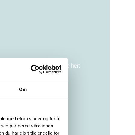
Du kan enkelt endre samtykke her:
Om
iale mediefunksjoner og for å
 med partnerne våre innen
u har gjort tilgjengelig for