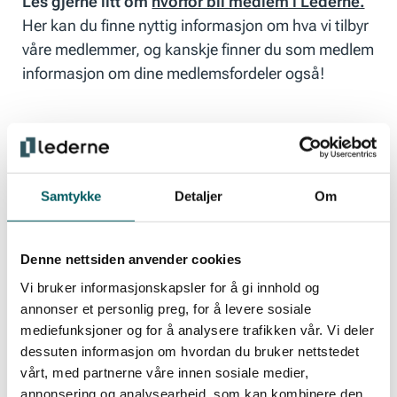
Les gjerne litt om
hvorfor bli medlem i Lederne.
Her kan du finne nyttig informasjon om hva vi tilbyr
våre medlemmer, og kanskje finner du som medlem
informasjon om dine medlemsfordeler også!
Verv et nytt medlem
Samtykke
Detaljer
Om
Husk også at når du som medlem verver et nytt
medlem til Lederne, mottar du et gavekort på 500,-
. Sjekk også vår pågående
vervekonkurranse
, og
Denne nettsiden anvender cookies
pass på at de du verver må oppgi ditt
Vi bruker informasjonskapsler for å gi innhold og
medlemsnummer/ navn i skjema.
annonser et personlig preg, for å levere sosiale
mediefunksjoner og for å analysere trafikken vår. Vi deler
dessuten informasjon om hvordan du bruker nettstedet
Se gjerne våre tips til
verving av nye
vårt, med partnerne våre innen sosiale medier,
medlemmer.
annonsering og analysearbeid, som kan kombinere den