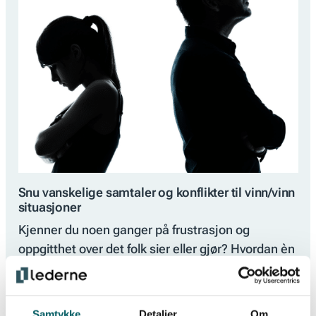
Snu vanskelige samtaler og konflikter til vinn/vinn
situasjoner
Kjenner du noen ganger på frustrasjon og
oppgitthet over det folk sier eller gjør? Hvordan èn
fjær kan bli til fem høns? Ønsker du å kunne glede
deg til samtaler…
Samtykke
Detaljer
Om