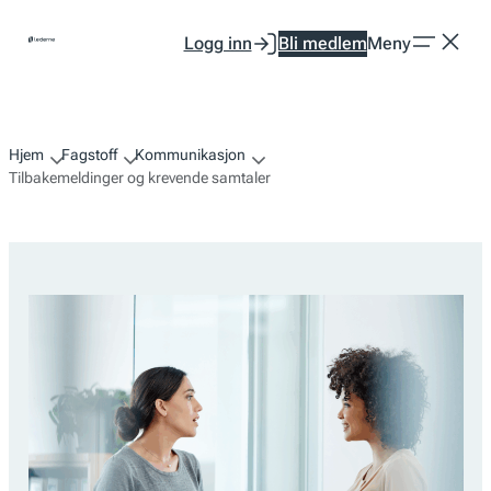
Hopp
Logg inn
Bli medlem
Meny
til
innhold
Hjem
Fagstoff
Kommunikasjon
Tilbakemeldinger og krevende samtaler