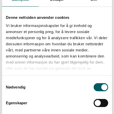
Denne nettsiden anvender cookies
Vi bruker informasjonskapsler for å gi innhold og
annonser et personlig preg, for å levere sosiale
mediefunksjoner og for å analysere trafikken vår. Vi deler
dessuten informasjon om hvordan du bruker nettstedet
vårt, med partnerne våre innen sosiale medier,
annonsering og analysearbeid, som kan kombinere den
med annen informasjon du har gjort tilgjengelig for dem,
eller som de har samlet inn gjennom din bruk av
tjenestene deres.
Den vanskelige samtalen
Samtykkevalg
Vanskelige samtaler er en naturlig del av
Nødvendig
lederrollen – og et viktig verktøy for å sikre
tydelighet, utvikling og et godt arbeidsmiljø. I
Egenskaper
dette e-læringskurset får du tips og råd.