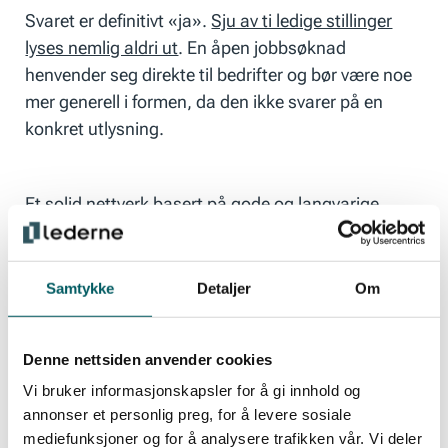
Svaret er definitivt «ja».
Sju av ti ledige stillinger
lyses nemlig aldri ut
. En åpen jobbsøknad
henvender seg direkte til bedrifter og bør være noe
mer generell i formen, da den ikke svarer på en
konkret utlysning.
Et solid nettverk basert på gode og langvarige
relasjoner kan åpne opp for muligheter du ikke ville
fått ellers. Arbeidslivet blir stadig mer fleksibelt og
kompetent, og vi bytter hyppigere jobb og
Samtykke
Detaljer
Om
arbeidsgiver. I en slik virkelighet er verdien av
nettverk viktigere enn noen gang. Les også:
Derfor
Denne nettsiden anvender cookies
bør du bygge nettverk
Vi bruker informasjonskapsler for å gi innhold og
annonser et personlig preg, for å levere sosiale
Hvordan forberede seg til jobbintervju?
mediefunksjoner og for å analysere trafikken vår. Vi deler