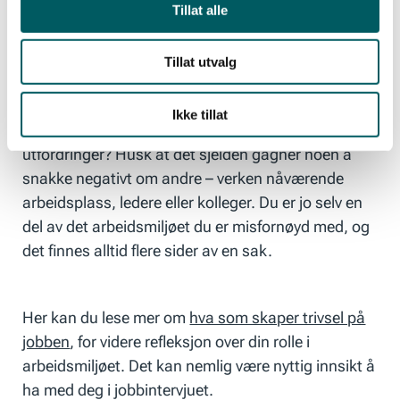
om hvorfor du har søkt stillingen, hva du vet om
Tillat alle
bedriften du søker deg til, og selvsagt styrker og
svakheter. Blir du spurt om hvorfor du vil bytte jobb,
Tillat utvalg
vær bevisst på hvordan du formulerer deg.
Eksempelvis, er årsaken at du vil vekk fra din
Ikke tillat
nåværende arbeidsplass, eller at du søker nye
utfordringer? Husk at det sjelden gagner noen å
snakke negativt om andre – verken nåværende
arbeidsplass, ledere eller kolleger. Du er jo selv en
del av det arbeidsmiljøet du er misfornøyd med, og
det finnes alltid flere sider av en sak.
Her kan du lese mer om
hva som skaper trivsel på
jobben
, for videre refleksjon over din rolle i
arbeidsmiljøet. Det kan nemlig være nyttig innsikt å
ha med deg i jobbintervjuet.