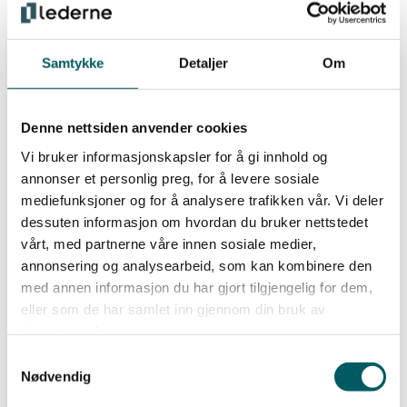
ny arbeidsgiver får beskjed om hvordan
situasjonen er og at den permitterte kan bli kalt
tilbake til opprinnelig arbeidsgiver på kort varsel.
Samtykke
Detaljer
Om
Arbeidstakers plikt til å møte på arbeidet etter
beskjed fra opprinnelig arbeidsgiver, innebærer
Denne nettsiden anvender cookies
også at annet arbeid i permitteringsperioden må
Vi bruker informasjonskapsler for å gi innhold og
være av midlertidig art og med ubestemt
annonser et personlig preg, for å levere sosiale
tidsavgrensning.
mediefunksjoner og for å analysere trafikken vår. Vi deler
dessuten informasjon om hvordan du bruker nettstedet
vårt, med partnerne våre innen sosiale medier,
Inntekt fra arbeid i permitteringsperioden vil
annonsering og analysearbeid, som kan kombinere den
avkortes mot dagpengene fra NAV.
med annen informasjon du har gjort tilgjengelig for dem,
eller som de har samlet inn gjennom din bruk av
tjenestene deres.
Ferieavvikling under permittering
Samtykkevalg
Nødvendig