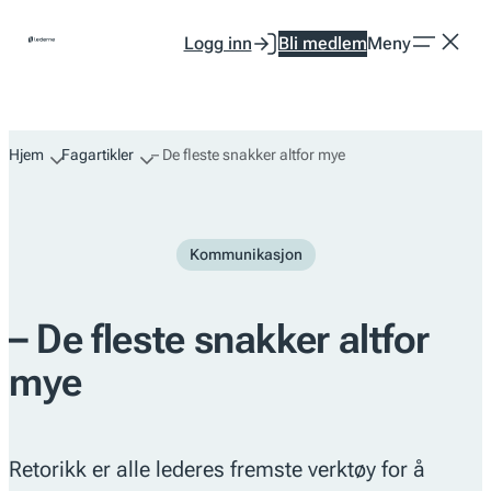
Hopp
Logg inn
Bli medlem
Meny
til
innhold
Hjem
Fagartikler
– De fleste snakker altfor mye
Kommunikasjon
– De fleste snakker altfor
mye
Retorikk er alle lederes fremste verktøy for å