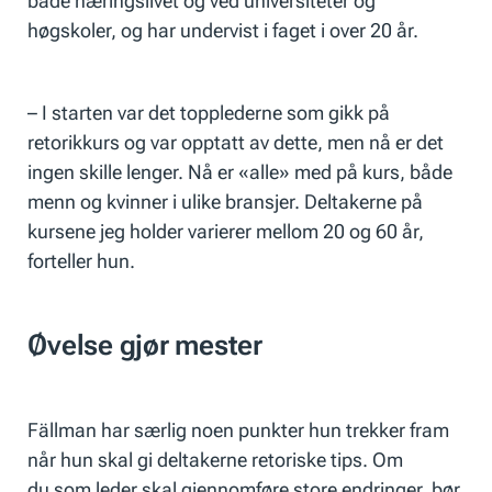
både næringslivet og ved universiteter og
høgskoler, og har undervist i faget i over 20 år.
– I starten var det topplederne som gikk på
retorikkurs og var opptatt av dette, men nå er det
ingen skille lenger. Nå er «alle» med på kurs, både
menn og kvinner i ulike bransjer. Deltakerne på
kursene jeg holder varierer mellom 20 og 60 år,
forteller hun.
Øvelse gjør mester
Fällman har særlig noen punkter hun trekker fram
når hun skal gi deltakerne retoriske tips. Om
du som leder skal gjennomføre store endringer, bør