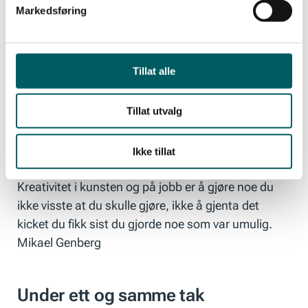
Markedsføring
Han innrømmer at han leter etter en
romfartselskende dollarmillionær som er villig til å
spytte inn de hundre millioner svenske kronene han
Tillat alle
mangler for å gjøre ideen til virkelighet. Ambisjonen
er å ha den røde stugan på plass på månen om
Tillat utvalg
fem år.
Ikke tillat
Kreativitet i kunsten og på jobb er å gjøre noe du
ikke visste at du skulle gjøre, ikke å gjenta det
kicket du fikk sist du gjorde noe som var umulig.
Mikael Genberg
Under ett og samme tak