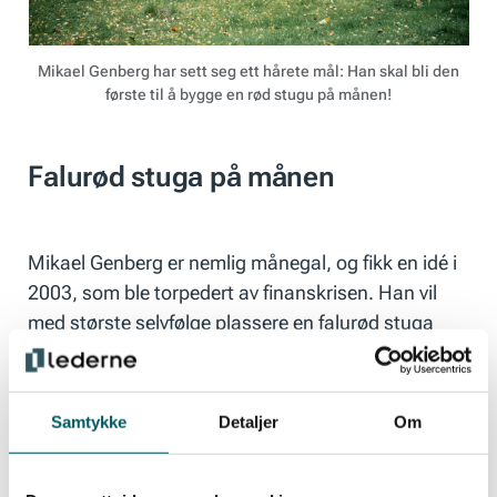
Mikael Genberg har sett seg ett hårete mål: Han skal bli den
første til å bygge en rød stugu på månen!
Falurød stuga på månen
Mikael Genberg er nemlig månegal, og fikk en idé i
2003, som ble torpedert av finanskrisen. Han vil
med største selvfølge plassere en falurød stuga
midt på månen, som et symbol på at – nettopp –
det umulige er mulig. Med seg i prosjektet har han
politikere og næringslivstopper, astronaut Christer
Samtykke
Detaljer
Om
Fuglesang, selskapet Falu Rödfärg og et
amerikansk romselskap ved navn Astrobotic Tech-