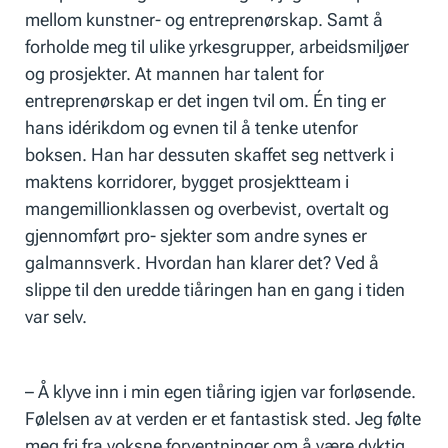
mellom kunstner- og entreprenørskap. Samt å
forholde meg til ulike yrkesgrupper, arbeidsmiljøer
og prosjekter. At mannen har talent for
entreprenørskap er det ingen tvil om. Én ting er
hans idérikdom og evnen til å tenke utenfor
boksen. Han har dessuten skaffet seg nettverk i
maktens korridorer, bygget prosjektteam i
mangemillionklassen og overbevist, overtalt og
gjennomført pro- sjekter som andre synes er
galmannsverk. Hvordan han
klarer det? Ved å
slippe til den uredde tiåringen han en gang i tiden
var selv.
– Å klyve inn i min egen tiåring igjen var forløsende.
Følelsen av at verden er et fantastisk sted. Jeg følte
meg fri fra voksne forventninger om å være dyktig