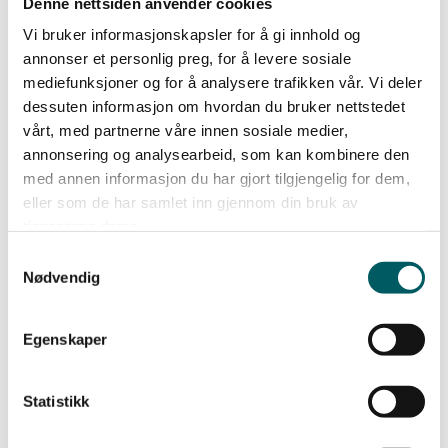
nology. Stugan på to ganger tre meter, og med to
Denne nettsiden anvender cookies
og en halv meters takhøyde, skal fraktes til månen i
Vi bruker informasjonskapsler for å gi innhold og
en kasse i et romskip, og en gassbeholder vil sørge
annonser et personlig preg, for å levere sosiale
mediefunksjoner og for å analysere trafikken vår. Vi deler
for at den folder seg ut på egenhånd når den
dessuten informasjon om hvordan du bruker nettstedet
endelig settes på måneland.
vårt, med partnerne våre innen sosiale medier,
annonsering og analysearbeid, som kan kombinere den
med annen informasjon du har gjort tilgjengelig for dem,
– Som de ﬂeste svensker har jeg vokst opp med
eller som de har samlet inn gjennom din bruk av
falurøde stugor. For meg har den en veldig dyp
tjenestene deres.
forankring, den symboliserer det stabile
Samtykkevalg
fundamentet folkebevegelsen hviler på. På en
Nødvendig
måneslette skal den også symbolisere jordens
utsatte posisjon i universet. The Moonhouse skal
Egenskaper
ikke være et hus å besøke, men et kunstverk som
kan tolkes av mennesker som ser det, sier
Statistikk
Genberg.