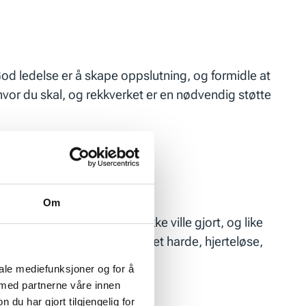
od ledelse er å skape oppslutning, og formidle at
hvor du skal, og rekkverket er en nødvendig støtte
Om
l å gjøre noe de kanskje ikke ville gjort, og like
dler. Nøkkelen som mykgjør det harde, hjerteløse,
iale mediefunksjoner og for å
 med partnerne våre innen
u har gjort tilgjengelig for