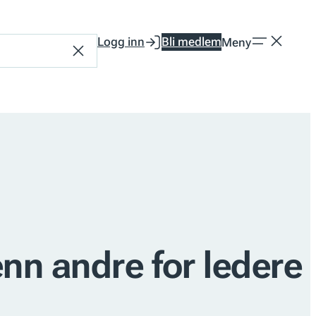
Logg inn
Bli medlem
Meny
Tilbakestill
enn andre for ledere