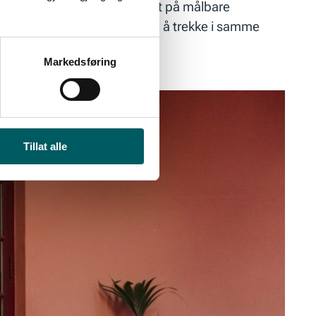
kan den ikke bare være basert på målbare
nen som får medarbeiderne til å trekke i samme
 å jobbe, sier Ringdal.
Markedsføring
Tillat alle