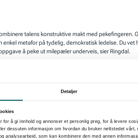
 kombinere talens konstruktive makt med pekefingeren. G
n enkel metafor på tydelig, demokratisk ledelse. Du vet 
 oppgave å peke ut milepæler underveis, sier Ringdal.
Detaljer
dreier seg om å skape oppslutning, få dine medarbeidere ti
t. Digitale medier skaper ikke ledelse. De er kun virkemi
ookies
 for å gi innhold og annonser et personlig preg, for å levere sos
deler dessuten informasjon om hvordan du bruker nettstedet vårt,
og analysearbeid, som kan kombinere den med annen informasjon d