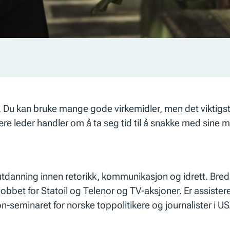
ing. Du kan bruke mange gode virkemidler, men det viktig
re leder handler om å ta seg tid til å snakke
med
sine m
d utdanning innen retorikk, kommunikasjon og idrett. B
obbet for Statoil og Telenor og TV-aksjoner. Er assiste
n-seminaret for norske toppolitikere og journalister i U