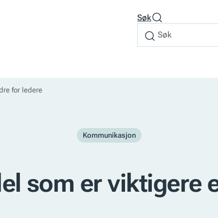
Søk
Søk
Søk
etter
dre for ledere
Kommunikasjon
el som er viktigere 