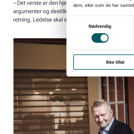
– Det verste er den hjerteløse og retningsløse le
dem, eller som de har samlet
argumenter og destillert rasjonalitet. Det kan no
retning. Ledelse skal skape mening. Når mål, rolle
Samtykkevalg
Nødvendig
Ikke tillat