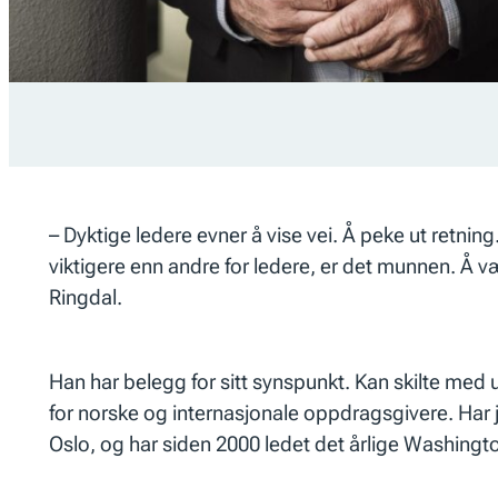
– Dyktige ledere evner å vise vei. Å peke ut retn
viktigere enn andre for ledere, er det munnen. Å væ
Ringdal.
Han har belegg for sitt synspunkt. Kan skilte me
for norske og internasjonale oppdragsgivere. Har j
Oslo, og har siden 2000 ledet det årlige Washingto