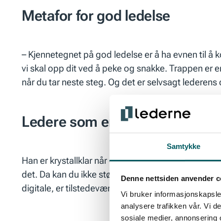
Metafor for god ledelse
– Kjennetegnet på god ledelse er å ha evnen til å
vi skal opp dit
ved å peke og snakke.
Trappen
er e
når du tar neste steg. Og det er selvsagt lederens
Ledere som er tilstede
Samtykke
Han er krystallklar når det kommer til ledelse. Det 
det. Da kan du ikke støtte deg til makt og autorite
Denne nettsiden anvender c
digitale, er
tilstedeværelse
, ifølge Ringdal.
Vi bruker informasjonskapsler
analysere trafikken vår. Vi 
sosiale medier, annonsering 