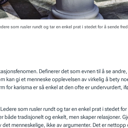
e som rusler rundt og tar en enkel prat i stedet for å sende fredag
asjonsfenomen. Definerer det som
evnen til å se andre
,
som kan gi et menneske opplevelsen av virkelig å bety n
m for karisma er så enkel at den ofte er undervurdert, if
 Ledere som rusler rundt og tar en enkel prat i stedet fo
r både tradisjonelt og enkelt, men skaper relasjoner. Gjø
 det menneskelige, ikke av argumenter. Det er nettopp d