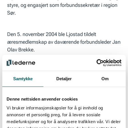
styre, og engasjert som forbundssekretær i region
Sør.
Den 5. november 2004 ble Ljostad tildelt
æresmedlemskap av daværende forbundsleder Jan
Olav Brekke.
Lederne takker for lang og tro tjeneste, og lyser
fred over Inge Olav Ljostads minne.
Samtykke
Detaljer
Om
Denne nettsiden anvender cookies
Vi bruker informasjonskapsler for å gi innhold og
annonser et personlig preg, for å levere sosiale
Populære medlemsfordeler
mediefunksjoner og for å analysere trafikken vår. Vi deler