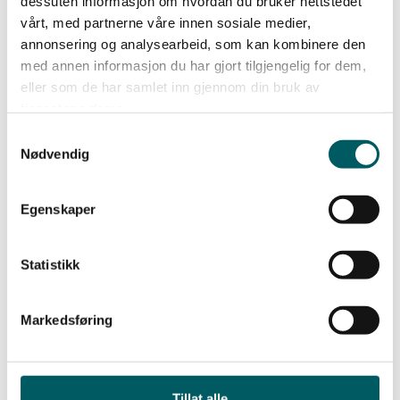
dessuten informasjon om hvordan du bruker nettstedet
vårt, med partnerne våre innen sosiale medier,
annonsering og analysearbeid, som kan kombinere den
med annen informasjon du har gjort tilgjengelig for dem,
eller som de har samlet inn gjennom din bruk av
tjenestene deres.
Samtykkevalg
Nødvendig
Egenskaper
Siste nyheter
Statistikk
Markedsføring
Tillat alle