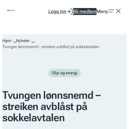
Hopp
Logg inn
Bli medlem
Meny
til
innhold
Hjem
Nyheter
Tvungen lønnsnemd – streiken avblåst på sokkelavtalen
Olje og energi
Tvungen lønnsnemd –
streiken avblåst på
sokkelavtalen