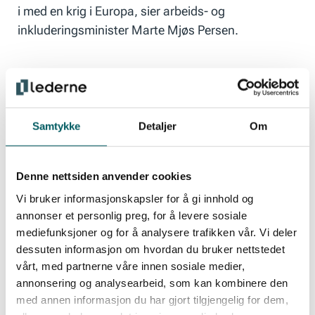
i med en krig i Europa, sier arbeids- og
inkluderingsminister Marte Mjøs Persen.
Også i konflikten med flyteknikerne innførte
regjeringen tvungen lønnsnemd etter at NHO
hadde innført en lockout.
Samtykke
Detaljer
Om
Solidaritet & samhold
Denne nettsiden anvender cookies
Streikekomiteen har opplevd mye sympati og
Vi bruker informasjonskapsler for å gi innhold og
Ledernes medlemmer har stått lojalt sammen bak
annonser et personlig preg, for å levere sosiale
streiken, hvis varslede opptrapping hadde omfattet
mediefunksjoner og for å analysere trafikken vår. Vi deler
store deler av norsk sokkel.
dessuten informasjon om hvordan du bruker nettstedet
vårt, med partnerne våre innen sosiale medier,
annonsering og analysearbeid, som kan kombinere den
med annen informasjon du har gjort tilgjengelig for dem,
– Det er med en viss skuffelse streiken avblåses i