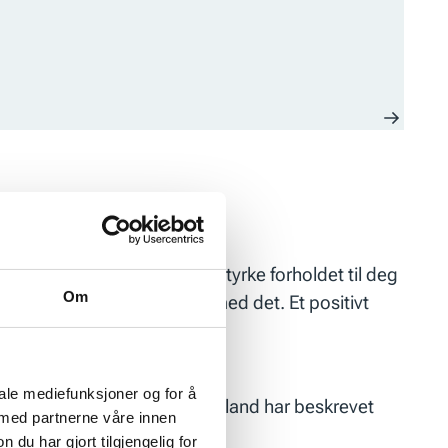
påvirke, og det er mulig å styrke forholdet til deg
Om
gativt selvsnakk, og slutte med det. Et positivt
iale mediefunksjoner og for å
 forsøke, slik Jeanette Sleveland har beskrevet
 med partnerne våre innen
u har gjort tilgjengelig for