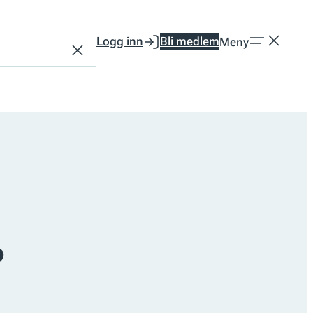
Logg inn
Bli medlem
Meny
Tilbakestill
?