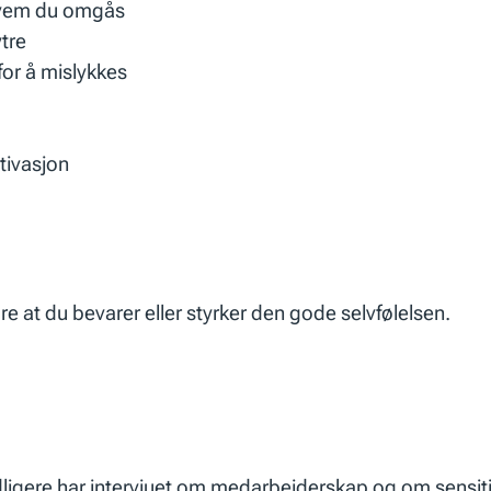
 hvem du omgås
tre
for å mislykkes
tivasjon
re at du bevarer eller styrker den gode selvfølelsen.
ligere har intervjuet om
medarbeiderskap
og om
sensit