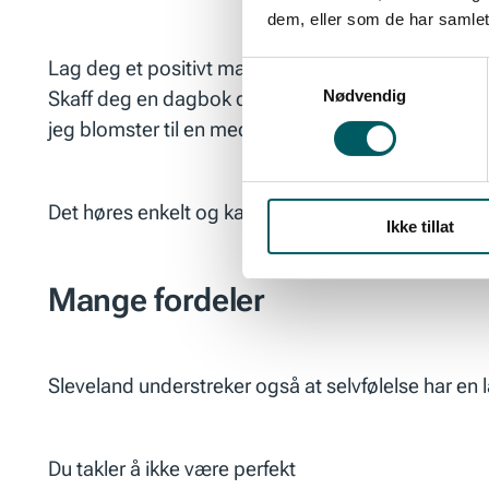
dem, eller som de har samlet
Lag deg et positivt mantra, som du gjentar minst f
Samtykkevalg
Nødvendig
Skaff deg en dagbok der du daglig skriver ned tre 
jeg blomster til en medarbeider som trenger en 
Det høres enkelt og kanskje litt tullete ut for noen,
Ikke tillat
Mange fordeler
Sleveland understreker også at selvfølelse har en 
Du takler å ikke være perfekt