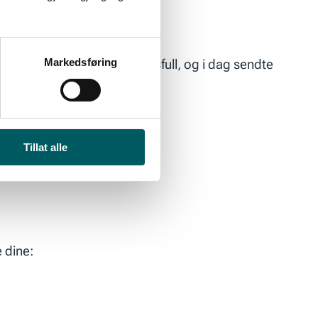
år det til!».
Markedsføring
rer til, som «Jeg er omsorgsfull, og i dag sendte
Tillat alle
 dine: