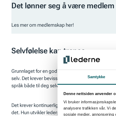
Det lønner seg å være medlem 
Les mer om medlemskap her!
Selvfølelse kan trenes
Grunnlaget for en god selvfølelse legges i barndomm
Samtykke
selv. Det krever bevissthet og vilje til å jobbe me
språk både til deg selv og andre kan gjøre at du be
Denne nettsiden anvender c
Vi bruker informasjonskapsler
Det krever kontinuerlig arbeid å holde selvfølelse
analysere trafikken vår. Vi 
det. Hun utvikler lederprogrammer, er Coachenes 
sosiale medier, annonsering 