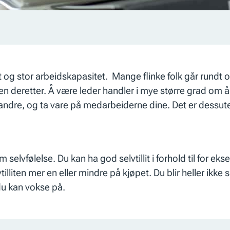
 og stor arbeidskapasitet. Mange flinke folk går rundt og 
elsen deretter. Å være leder handler i mye større grad om
ndre, og ta vare på medarbeiderne dine. Det er dessuten
m selvfølelse. Du kan ha god selvtillit i forhold til for e
liten mer en eller mindre på kjøpet. Du blir heller ikke så 
 du kan vokse på.