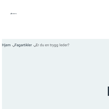
Hopp
til
innhold
Hjem
Fagartikler
Er du en trygg leder?