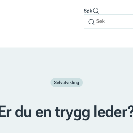
Søk
Søk
Søk
etter
Selvutvikling
Er du en trygg leder