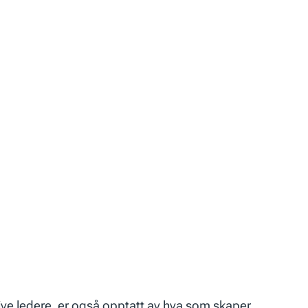
ive ledere
, er også opptatt av hva som skaper