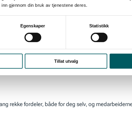
 inn gjennom din bruk av tjenestene deres.
em ganger om dagen, for eksempel «Jeg kan, jeg vil, jeg f
Egenskaper
Statistikk
egenskaper du setter pris på hos deg selv, og hva det fø
oppmuntring».
 men det virker.
Tillat utvalg
lang rekke fordeler, både for deg selv, og medarbeiderne