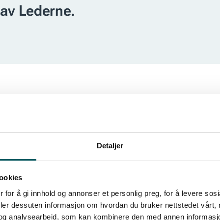
av Lederne.
en, men hvilke erfaringer du får senere i livet kan også 
Detaljer
d saken. Det kan for eksempel handle om å bli klar over ne
varer eller styrker den gode selvfølelsen.
ookies
 for å gi innhold og annonser et personlig preg, for å levere sos
n god og sunn. Heldigvis finnes det enkle metoder du kan
deler dessuten informasjon om hvordan du bruker nettstedet vårt,
coach og eier av Mentalskolen. Her er hennes tips:
og analysearbeid, som kan kombinere den med annen informasjon d