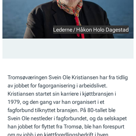
Lederne / Håkon Holo Dagestad
Tromsøværingen Svein Ole Kristiansen har fra tidlig
av jobbet for fagorganisering i arbeidslivet.
Kristiansen startet sin karriere i kjøttbransjen i
1979, og den gang var han organisert i et
fagforbund tilknyttet bransjen. På 80-tallet ble
Svein Ole nestleder i fagforbundet, og da selskapet
han jobbet for flyttet fra Tromsø, ble han forespurt
om ny jobb i en kjøttforedlingsbedrift i byen.