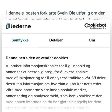
I denne e-posten forklarte Svein Ole utførlig om den
forestående oppsigelsen, at han hadde blitt lovet
medeierskap, og om alle de utestående
arbeidstimene. Ledernes juridiske avdeling kunne
imidlertid se at en eventuell oppsigelse under de
Samtykke
Detaljer
Om
gjeldende forholdene ville bli begått på et usaklig
grunnlag. Anbefalingen fra fagforeningens side var
Denne nettsiden anvender cookies
å kreve å stå i sin stilling. Svein Ole fulgte rådene
Vi bruker informasjonskapsler for å gi innhold og
som ble gitt, og bedriften trakk oppsigelsen tilbake.
annonser et personlig preg, for å levere sosiale
Kristiansen ble tatt inn i varmen igjen.
mediefunksjoner og for å analysere trafikken vår. Vi deler
dessuten informasjon om hvordan du bruker nettstedet
vårt, med partnerne våre innen sosiale medier,
– Hadde jeg ikke hatt en fagforening da, så hadde
annonsering og analysearbeid, som kan kombinere den
jeg vært nødt til å betale dyrt for juridisk bistand.
med annen informasjon du har gjort tilgjengelig for dem,
Fagforeninger er dessuten spesialister på feltet, og
eller som de har samlet inn gjennom din bruk av