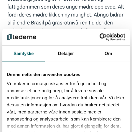
fattigdommen som deres unge mødre opplevde. Alt
fordi deres mødre fikk en ny mulighet. Abrigo bidrar
til å endre Brasil på grasrotnivå i en tid der den
politiske situasjonen der er vanskelig, og alle
bidrag er umåtelig viktige.
Samtykke
Detaljer
Om
– På vegne av mødrehjemmet Abrigo vil jeg gjerne
si hjertelig takk nok en gang for den store gaven fra
Denne nettsiden anvender cookies
funksjonærforeningene i Kværner, avslutter Hov.
Vi bruker informasjonskapsler for å gi innhold og
annonser et personlig preg, for å levere sosiale
Avhengig av nordisk støtte
mediefunksjoner og for å analysere trafikken vår. Vi deler
dessuten informasjon om hvordan du bruker nettstedet
vårt, med partnerne våre innen sosiale medier,
annonsering og analysearbeid, som kan kombinere den
For å unngå å bli innblandet i korrupsjon drives
med annen informasjon du har gjort tilgjengelig for dem,
mødrehjemmet uten økonomisk støtte fra