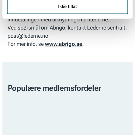
Gaver går uavkortet til Abrigo og kan settes inn på
Ikke tillat
norsk konto
9750.06.25329.
Merk gjerne
innbetalingen med tilknytningen til Lederne.
Ved spørsmål om Abrigo, kontakt Lederne sentralt,
post@lederne.no
For mer info, se
www.abrigo.se
.
Populære medlemsfordeler