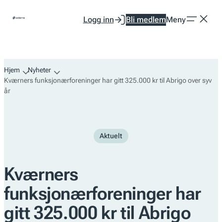
Hopp
Logg inn
Bli medlem
Meny
til
innhold
Hjem
Nyheter
Kværners funksjonærforeninger har gitt 325.000 kr til Abrigo over syv
år
Aktuelt
Kværners
funksjonærforeninger har
gitt 325.000 kr til Abrigo