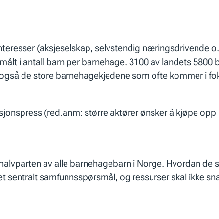
eresser (aksjeselskap, selvstendig næringsdrivende o.a.
t i antall barn per barnehage. 3100 av landets 5800 bar
n også de store barnehagekjedene som ofte kommer i fok
asjonspress (red.anm: større aktører ønsker å kjøpe opp
halvparten av alle barnehagebarn i Norge. Hvordan de st
t sentralt samfunnsspørsmål, og ressurser skal ikke sna