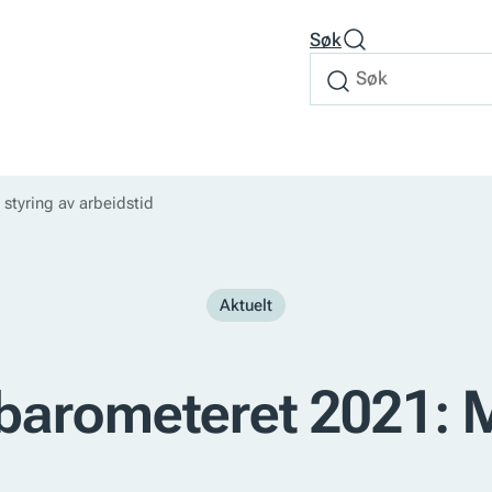
Søk
Søk
Søk
etter
tyring av arbeidstid
Aktuelt
rometeret 2021: Må