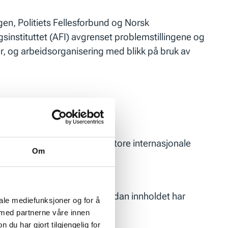
n, Politiets Fellesforbund og Norsk
gsinstituttet (AFI) avgrenset problemstillingene og
, og arbeidsorganisering med blikk på bruk av
ideelle organisasjoner og store internasjonale
Om
ger som arbeidsplass, hvordan innholdet har
iale mediefunksjoner og for å
 med partnerne våre innen
u har gjort tilgjengelig for