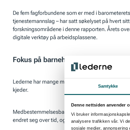
De fem fagforbundene som er med i barometerets 
tjenestemannslag – har satt søkelyset på hvert sit
forskningsområdene i denne rapporten. Årets over
digitale verktøy på arbeidsplassene.
Fokus på barnehagene
Lederne har mange medlemmer som er styrere i nors
Samtykke
kjeder.
Denne nettsiden anvender c
Medbestemmelsesbarometeret 2021 reiser en gene
Vi bruker informasjonskapsler
endret seg over tid, og noen kjennetegn ved dage
analysere trafikken vår. Vi 
sosiale medier, annonsering 