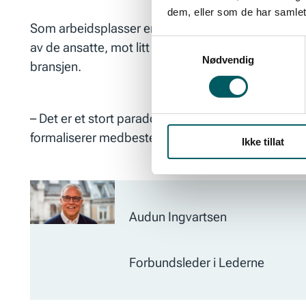
dem, eller som de har samlet
Som arbeidsplasser er barnehagene spesielle sam
Samtykkevalg
av de ansatte, mot litt under 50 prosent i resten av
Nødvendig
bransjen.
– Det er et stort paradoks at arbeidstakere i en b
formaliserer medbestemmelse, poengterer forbun
Ikke tillat
Audun Ingvartsen
Forbundsleder i Lederne