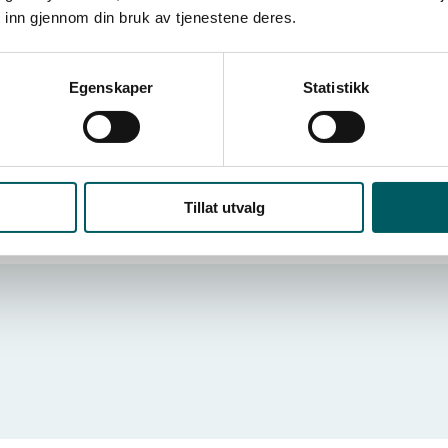
 inn gjennom din bruk av tjenestene deres.
menliknet med mange andre deler av arbeidslivet. Bar
 arbeidslivet, og omlag 80 prosent av ansatte i offentlig 
Egenskaper
Statistikk
ransje definert som «samfunnskritisk virksomhet», med sv
dsleder Audun Ingvartsen.
Tillat utvalg