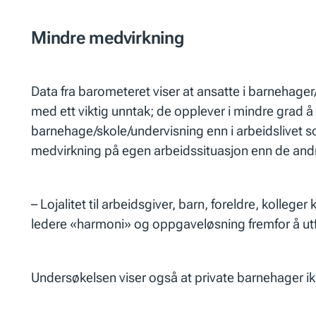
Mindre medvirkning
Data fra barometeret viser at ansatte i barnehag
med ett viktig unntak; de opplever i mindre grad å 
barnehage/skole/undervisning enn i arbeidslivet s
medvirkning på egen arbeidssituasjon enn de andr
– Lojalitet til arbeidsgiver, barn, foreldre, kolle
ledere «harmoni» og oppgaveløsning fremfor å utfo
Undersøkelsen viser også at private barnehager ikk