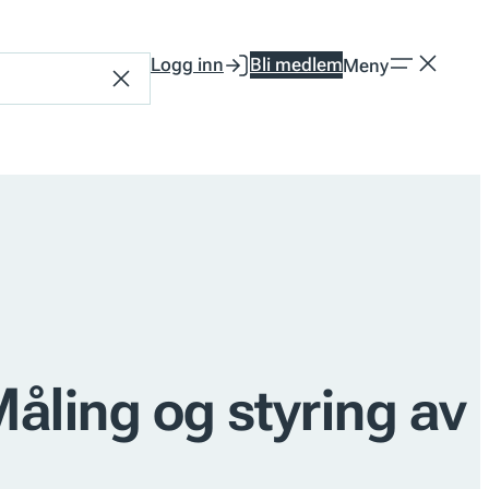
Logg inn
Bli medlem
Meny
Tilbakestill
ling og styring av