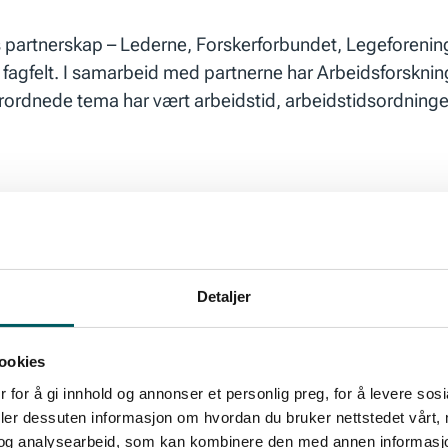
partnerskap – Lederne, Forskerforbundet, Legeforeninge
t fagfelt. I samarbeid med partnerne har Arbeidsforsknin
ordnede tema har vært arbeidstid, arbeidstidsordninger
ke barnehager, både i offentlige og private, drevet av 
Detaljer
ookies
rell problemstilling om hva som kjennetegner barneha
 for å gi innhold og annonser et personlig preg, for å levere sos
ns arbeidsmiljø ved norske barnehager.
deler dessuten informasjon om hvordan du bruker nettstedet vårt,
og analysearbeid, som kan kombinere den med annen informasjon d