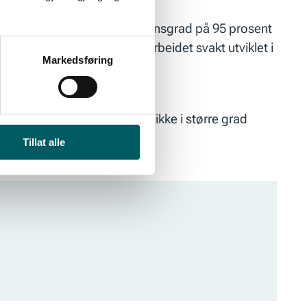
nehagene har en organisasjonsgrad på 95 prosent
sektor. Likevel er partssamarbeidet svakt utviklet i
Markedsføring
ært høy organiseringsgrad, ikke i større grad
Tillat alle