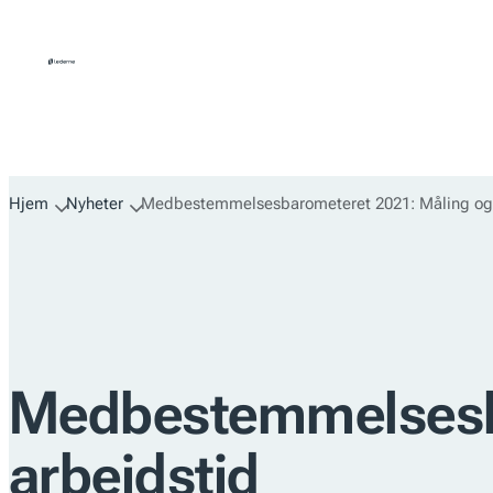
Hopp
til
innhold
Hjem
Nyheter
Medbestemmelsesbarometeret 2021: Måling og s
Medbestemmelsesba
arbeidstid