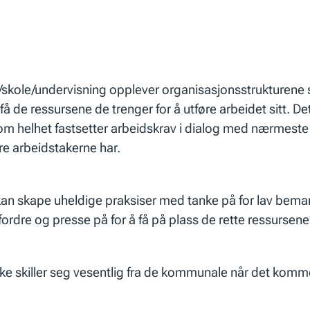
er/skole/undervisning opplever organisasjonsstrukturen
få de ressursene de trenger for å utføre arbeidet sitt. De
om helhet fastsetter arbeidskrav i dialog med nærmeste
e arbeidstakerne har.
ger kan skape uheldige praksiser med tanke på for lav bem
rdre og presse på for å få på plass de rette ressursene?
e skiller seg vesentlig fra de kommunale når det kommer