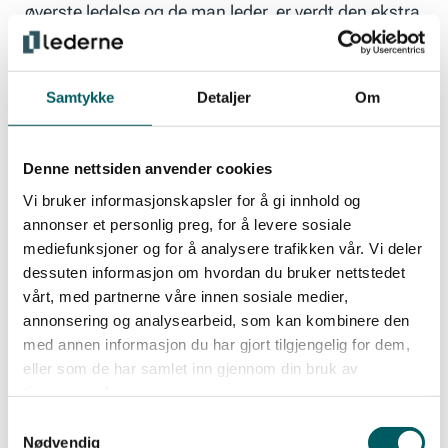
øverste ledelse og de man leder, er verdt den ekstra
belønningen man får. Er man unntatt
overtidsbestemmelser, men jobber «døgnet rundt»
og fyller ordinære vaktplaner i for eksempel i en
Samtykke
Detaljer
Om
butikk, dukker det raskt opp spørsmål om lønnen
er rett. Hvis tilliten til å selv bestemme når man
Denne nettsiden anvender cookies
som mellomleder har behov for å jobbe hjemmefra
mangler, kan følelsen av manglende tillit raskt
Vi bruker informasjonskapsler for å gi innhold og
annonser et personlig preg, for å levere sosiale
skade nødvendige samarbeidsrelasjoner.
mediefunksjoner og for å analysere trafikken vår. Vi deler
dessuten informasjon om hvordan du bruker nettstedet
vårt, med partnerne våre innen sosiale medier,
Man kan ikke både være ansvarlig for å organisere
annonsering og analysearbeid, som kan kombinere den
arbeidet mest mulig effektivt på en arbeidsplass,
med annen informasjon du har gjort tilgjengelig for dem,
men spørre om lov hvis det inkluderer fleksible
eller som de har samlet inn gjennom din bruk av
tilpasninger til arbeidsoppgaver eller
tjenestene deres.
hjemmesituasjon. Hvilket handlingsrom man
Samtykkevalg
faktisk får av arbeidsgiver vil i stor grad styre hvor
Nødvendig