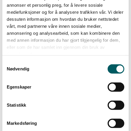
De tillitsvalgte er våre superhelter
annonser et personlig preg, for å levere sosiale
mediefunksjoner og for å analysere trafikken vår. Vi deler
dessuten informasjon om hvordan du bruker nettstedet
Forbundsleder Audun Ingvartsen takker de
vårt, med partnerne våre innen sosiale medier,
tillitsvalgte som var lojale mot det de hadde vedtatt
annonsering og analysearbeid, som kan kombinere den
med annen informasjon du har gjort tilgjengelig for dem,
hele veien. Han roser alle som bidro under streiken
eller som de har samlet inn gjennom din bruk av
med smått og stort, og vektlegger at de var tøffe
tjenestene deres.
som sto i det under press.
Samtykkevalg
Nødvendig
– De tillitsvalgte er Ledernes gull og våre egne
superhelter. Uten lojale medlemmer og tillitsvalgte
Egenskaper
hadde vi aldri nådd fram med våre krav, sier
Ingvartsen.
Statistikk
Sammen med hovedtillitsvalgt Per Helge Ødegård
forhandlet han frem Ledernes viktigste krav hos
Markedsføring
Riksmekleren etter ti dager i streik.