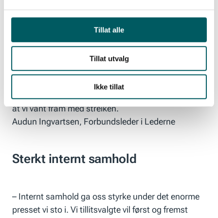
Administrerende direktør i Norsk olje og gass
(NHO), Anniken Hauglie, uttalte på Kveldsnytt
samme kveld at det hadde vært tøft under
Tillat alle
forhandlingene hos Riksmekleren.
Tillat utvalg
Ikke tillat
Jeg takker dyktige tillitsvalgte og medlemmene for
at vi vant fram med streiken.
Audun Ingvartsen, Forbundsleder i Lederne
Sterkt internt samhold
– Internt samhold ga oss styrke under det enorme
presset vi sto i. Vi tillitsvalgte vil først og fremst