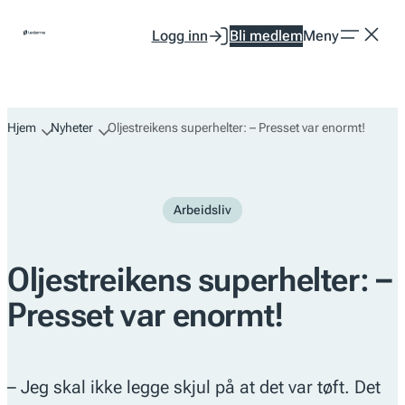
Hopp
Logg inn
Bli medlem
Meny
til
innhold
Hjem
Nyheter
Oljestreikens superhelter: – Presset var enormt!
Arbeidsliv
Oljestreikens superhelter: –
Presset var enormt!
– Jeg skal ikke legge skjul på at det var tøft. Det