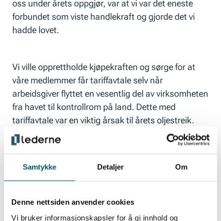
oss under årets oppgjør, var at vi var det eneste
forbundet som viste handlekraft og gjorde det vi
hadde lovet.
Vi ville opprettholde kjøpekraften og sørge for at
våre medlemmer får tariffavtale selv når
arbeidsgiver flyttet en vesentlig del av virksomheten
fra havet til kontrollrom på land. Dette med
tariffavtale var en viktig årsak til årets oljestreik.
Det er urimelig at arbeidstakere blir tvunget til å
bytte forbund fordi arbeidsgiver flytter en stor del av
virksomheten til et annet sted. Vi må få velge selv
Samtykke
Detaljer
Om
hvilket forbund vi vil være medlem i. Vi var aldri i tvil
om at det vi gjorde var riktig, sier Terje Herland.
Denne nettsiden anvender cookies
Vi bruker informasjonskapsler for å gi innhold og