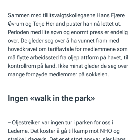
Sammen med tillitsvalgtskollegaene Hans Fjære
Øvrum og Terje Herland puster han nå lettet ut.
Perioden med lite søvn og enormt press er endelig
over. De gleder seg over å ha vunnet fram med
hovedkravet om tariffavtale for medlemmene som
må flytte arbeidssted fra oljeplattform på havet, til
kontrollrom på land. Ikke minst gleder de seg over
mange fornøyde medlemmer på sokkelen.
Ingen «walk in the park»
– Oljestreiken var ingen tur i parken for oss i
Lederne. Det koster å gå til kamp mot NHO og
streike i dagevis. Det er et stort ansvar, sier Hans